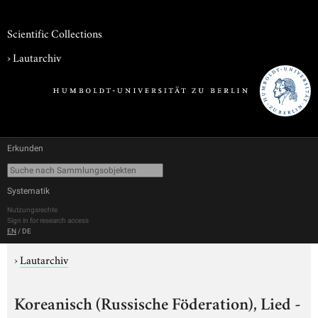
Scientific Collections
›
Lautarchiv
Erkunden
Systematik
Nutzungsrechte
Sign in for research access
EN
/
DE
›
Lautarchiv
Koreanisch (Russische Föderation), Lied -