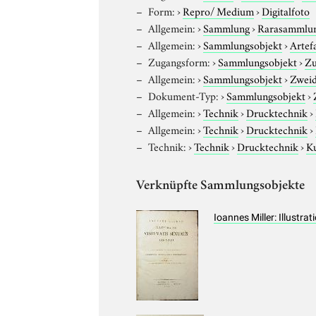
Form:
›
Repro/ Medium
›
Digitalfoto
Allgemein:
›
Sammlung
›
Rarasammlu
Allgemein:
›
Sammlungsobjekt
›
Artef
Zugangsform:
›
Sammlungsobjekt
›
Zu
Allgemein:
›
Sammlungsobjekt
›
Zweid
Dokument-Typ:
›
Sammlungsobjekt
›
Allgemein:
›
Technik
›
Drucktechnik
›
Allgemein:
›
Technik
›
Drucktechnik
›
Technik:
›
Technik
›
Drucktechnik
›
Ku
Verknüpfte Sammlungsobjekte
Ioannes Miller: Illustr