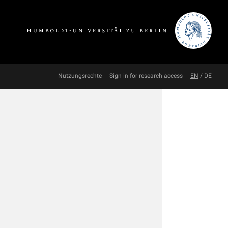
Nutzungsrechte
Sign in for research access
EN
/
DE