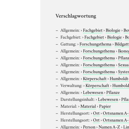
Verschlagwortung
Allgemein:
›
Fachgebiet
›
Biologie
›
Bo
Fachgebiet:
›
Fachgebiet
›
Biologie
›
B
Gattung:
›
Forschungsthema
›
Bildgat
Allgemein:
›
Forschungsthema
›
Ikono
Allgemein:
›
Forschungsthema
›
Pflanz
Allgemein:
›
Forschungsthema
›
Sexual
Allgemein:
›
Forschungsthema
›
Syste
Allgemein:
›
Körperschaft
›
Humboldt-U
Verwaltung:
›
Körperschaft
›
Humboldt
Allgemein:
›
Lebewesen
›
Pflanze
Darstellungsinhalt:
›
Lebewesen
›
Pfla
Material:
›
Material
›
Papier
Herstellungsort:
›
Ort
›
Ortsnamen A
Herstellungsort:
›
Ort
›
Ortsnamen A
Allgemein:
›
Person
›
Namen A-Z
›
Lin