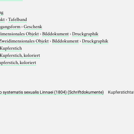
ng
akt
›
Tafelband
gangsform
›
Geschenk
imensionales Objekt
›
Bilddokument
›
Druckgraphik
Zweidimensionales Objekt
›
Bilddokument
›
Druckgraphik
Kupferstich
Kupferstich, koloriert
pferstich, koloriert
atio systematis sexualis Linnaei (1804) (Schriftdokumente)
Kupferstichta