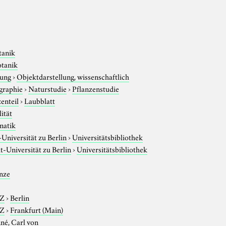
tanik
otanik
tung
›
Objektdarstellung, wissenschaftlich
graphie
›
Naturstudie
›
Pflanzenstudie
enteil
›
Laubblatt
ität
matik
niversität zu Berlin
›
Universitätsbibliothek
-Universität zu Berlin
›
Universitätsbibliothek
nze
-Z
›
Berlin
-Z
›
Frankfurt (Main)
né, Carl von