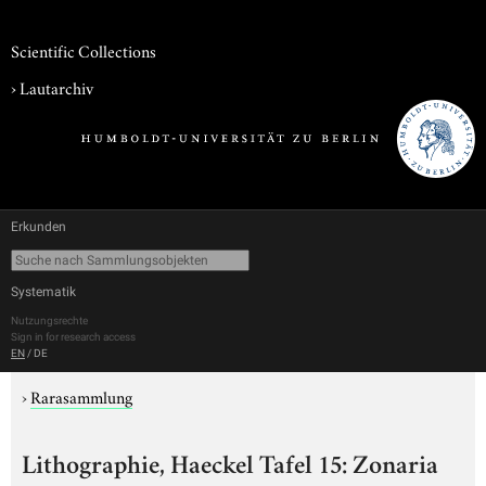
Scientific Collections
›
Lautarchiv
Erkunden
Systematik
Nutzungsrechte
Sign in for research access
EN
/
DE
›
Rarasammlung
Lithographie, Haeckel Tafel 15: Zonaria