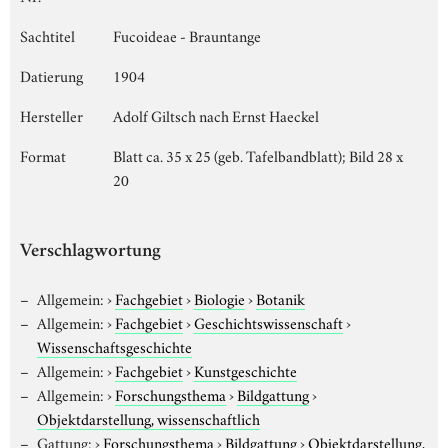
Sachtitel
Fucoideae - Brauntange
Datierung
1904
Hersteller
Adolf Giltsch nach Ernst Haeckel
Format
Blatt ca. 35 x 25 (geb. Tafelbandblatt); Bild 28 x
20
Verschlagwortung
Allgemein:
›
Fachgebiet
›
Biologie
›
Botanik
Allgemein:
›
Fachgebiet
›
Geschichtswissenschaft
›
Wissenschaftsgeschichte
Allgemein:
›
Fachgebiet
›
Kunstgeschichte
Allgemein:
›
Forschungsthema
›
Bildgattung
›
Objektdarstellung, wissenschaftlich
Gattung:
›
Forschungsthema
›
Bildgattung
›
Objektdarstellung,