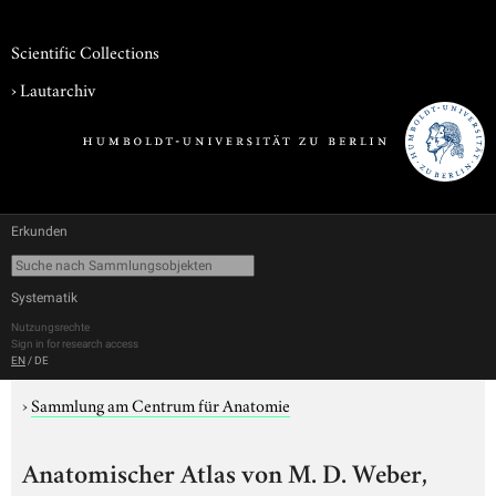
Scientific Collections
›
Lautarchiv
Erkunden
Systematik
Nutzungsrechte
Sign in for research access
EN
/
DE
›
Sammlung am Centrum für Anatomie
Anatomischer Atlas von M. D. Weber,