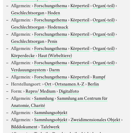
Allgemein:
›
Forschungsthema
›
Körperteil
›
Organ(-teil)
›
Geschlechtsorgan
›
Hoden
Allgemein:
›
Forschungsthema
›
Körperteil
›
Organ(-teil)
›
Geschlechtsorgan
›
Hodensack
Allgemein:
›
Forschungsthema
›
Körperteil
›
Organ(-teil)
›
Geschlechtsorgan
›
Penis
Allgemein:
›
Forschungsthema
›
Körperteil
›
Organ(-teil)
›
Körperdecke
›
Haut (Wirbeltiere)
Allgemein:
›
Forschungsthema
›
Körperteil
›
Organ(-teil)
›
Verdauungssystem
›
Darm
Allgemein:
›
Forschungsthema
›
Körperteil
›
Rumpf
Herstellungsort:
›
Ort
›
Ortsnamen A-Z
›
Berlin
Form:
›
Repro/ Medium
›
Digitalfoto
Allgemein:
›
Sammlung
›
Sammlung am Centrum für
Anatomie, Charité
Allgemein:
›
Sammlungsobjekt
Allgemein:
›
Sammlungsobjekt
›
Zweidimensionales Objekt
›
Bilddokument
›
Tafelwerk