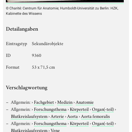
© Charité: Centrum für Anatomie; Humboldt-Universität zu Berlin: HZK,
Kabinette des Wissens
Detailangaben
Eintragstyp
Sekundärobjekte
ID
9360
Format
53 x 71,5 cm
Verschlagwortung
Allgemein:
›
Fachgebiet
›
Medizin
›
Anatomie
Allgemein:
›
Forschungsthema
›
Körperteil
›
Organ(-teil)
›
Blutkreislaufsystem
›
Arterie
›
Aorta
›
Aorta femoralis
Allgemein:
›
Forschungsthema
›
Körperteil
›
Organ(-teil)
›
Blutkreislaufsystem
›
Vene