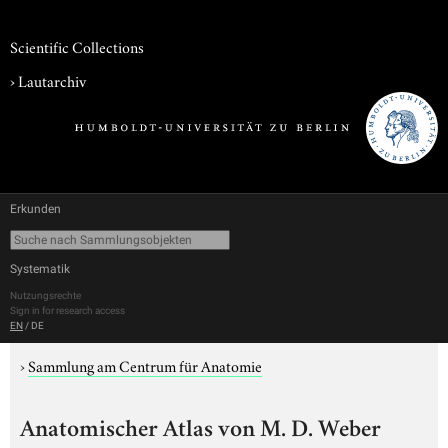
Scientific Collections
›
Lautarchiv
Erkunden
Systematik
Nutzungsrechte
Sign in for research access
EN
/
DE
›
Sammlung am Centrum für Anatomie
Anatomischer Atlas von M. D. Weber