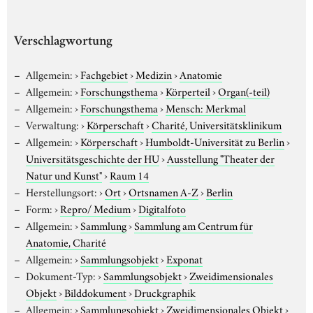
Verschlagwortung
Allgemein:
›
Fachgebiet
›
Medizin
›
Anatomie
Allgemein:
›
Forschungsthema
›
Körperteil
›
Organ(-teil)
Allgemein:
›
Forschungsthema
›
Mensch: Merkmal
Verwaltung:
›
Körperschaft
›
Charité, Universitätsklinikum
Allgemein:
›
Körperschaft
›
Humboldt-Universität zu Berlin
›
Universitätsgeschichte der HU
›
Ausstellung "Theater der
Natur und Kunst"
›
Raum 14
Herstellungsort:
›
Ort
›
Ortsnamen A-Z
›
Berlin
Form:
›
Repro/ Medium
›
Digitalfoto
Allgemein:
›
Sammlung
›
Sammlung am Centrum für
Anatomie, Charité
Allgemein:
›
Sammlungsobjekt
›
Exponat
Dokument-Typ:
›
Sammlungsobjekt
›
Zweidimensionales
Objekt
›
Bilddokument
›
Druckgraphik
Allgemein:
›
Sammlungsobjekt
›
Zweidimensionales Objekt
›