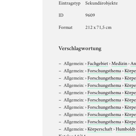
Eintragstyp
Sekundärobjekte
ID
9609
Format
212 x 71,5 cm
Verschlagwortung
Allgemein:
›
Fachgebiet
›
Medizin
›
An
Allgemein:
›
Forschungsthema
›
Körpe
Allgemein:
›
Forschungsthema
›
Körpe
Allgemein:
›
Forschungsthema
›
Körpe
Allgemein:
›
Forschungsthema
›
Körpe
Allgemein:
›
Forschungsthema
›
Körpe
Allgemein:
›
Forschungsthema
›
Körpe
Allgemein:
›
Forschungsthema
›
Körpe
Allgemein:
›
Forschungsthema
›
Körpe
Allgemein:
›
Körperschaft
›
Humboldt-U
Katalog 14/14