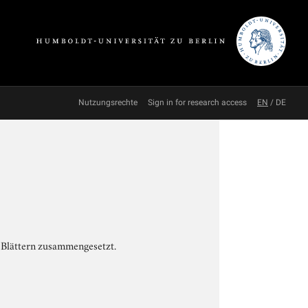
Nutzungsrechte
Sign in for research access
EN
/
DE
n Blättern zusammengesetzt.