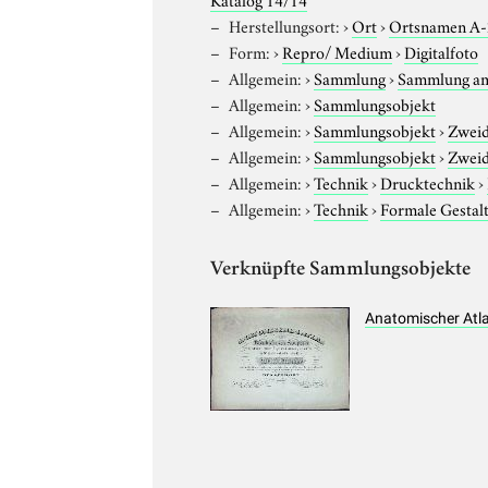
Herstellungsort:
›
Ort
›
Ortsnamen A
Form:
›
Repro/ Medium
›
Digitalfoto
Allgemein:
›
Sammlung
›
Sammlung am
Allgemein:
›
Sammlungsobjekt
Allgemein:
›
Sammlungsobjekt
›
Zweid
Allgemein:
›
Sammlungsobjekt
›
Zweid
Allgemein:
›
Technik
›
Drucktechnik
›
Allgemein:
›
Technik
›
Formale Gestal
Verknüpfte Sammlungsobjekte
Anatomischer Atla