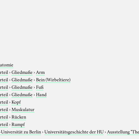
atomie
rteil
›
Gliedmaße
›
Arm
rteil
›
Gliedmaße
›
Bein (Wirbeltiere)
rteil
›
Gliedmaße
›
Fuß
rteil
›
Gliedmaße
›
Hand
rteil
›
Kopf
rteil
›
Muskulatur
rteil
›
Rücken
rteil
›
Rumpf
niversität zu Berlin
›
Universitätsgeschichte der HU
›
Ausstellung "Th