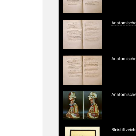
Anatomisches
Anatomisches
Anatomische
Bleistiftzei