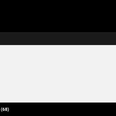
e
(68)