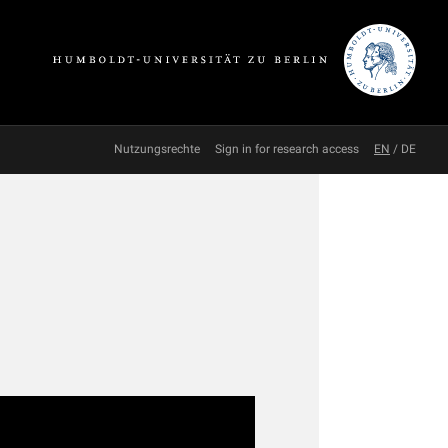
Nutzungsrechte
Sign in for research access
EN
/
DE