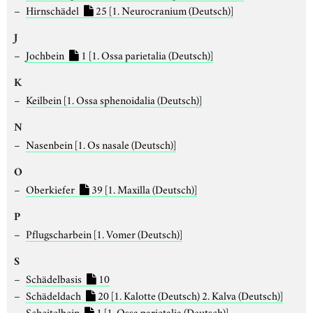
Hirnschädel
25
[1. Neurocranium (Deutsch)]
J
Jochbein
1
[1. Ossa parietalia (Deutsch)]
K
Keilbein
[1. Ossa sphenoidalia (Deutsch)]
N
Nasenbein
[1. Os nasale (Deutsch)]
O
Oberkiefer
39
[1. Maxilla (Deutsch)]
P
Pflugscharbein
[1. Vomer (Deutsch)]
S
Schädelbasis
10
Schädeldach
20
[1. Kalotte (Deutsch) 2. Kalva (Deutsch)]
Scheitelbein
1
[1. Ossa parietalia (Deutsch)]