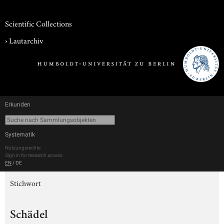
Scientific Collections
›
Lautarchiv
Erkunden
Systematik
Nutzungsrechte
Sign in for research access
EN
/
DE
Stichwort
Schädel