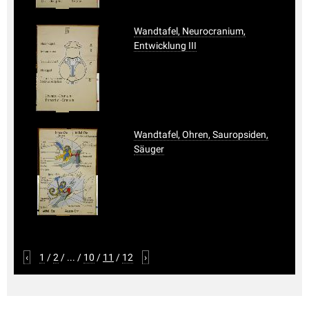
Wandtafel, Neurocranium,
Entwicklung III
Wandtafel, Ohren, Sauropsiden,
Säuger
‹
1
/
2
/
...
/
10
/
11
/
12
›