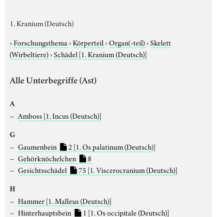
1. Kranium (Deutsch)
›
Forschungsthema
›
Körperteil
›
Organ(-teil)
›
Skelett
(Wirbeltiere)
›
Schädel
[1. Kranium (Deutsch)]
Alle Unterbegriffe (Ast)
A
Amboss
[1. Incus (Deutsch)]
G
Gaumenbein
2
[1. Os palatinum (Deutsch)]
Gehörknöchelchen
8
Gesichtsschädel
75
[1. Viscerocranium (Deutsch)]
H
Hammer
[1. Malleus (Deutsch)]
Hinterhauptsbein
1
[1. Os occipitale (Deutsch)]