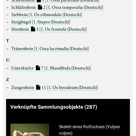
Schläfenbein
2
[1. Ossa temporalia (Deutsch)]
Siebbein
[1. Os ethmoidale (Deutsch)]
Steigbügel
[1. Stapes (Deutsch)]
Stirnbein
3
[1. Os frontale (Deutsch)]
T
Tränenbein
[1. Ossa lacrimalia (Deutsch)]
U
Unterkiefer
7
[1. Mandibula (Deutsch)]
Z
Zungenbein
11
[1. Os hyoideum (Deutsch)]
Verknüpfte Sammlungsobjekte
(287)
Skelett eines Rotfuchses (Vulpes
vulpes)