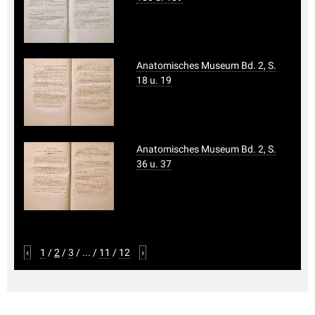
Anatomisches Museum Bd. 2, S.
18 u. 19
Anatomisches Museum Bd. 2, S.
36 u. 37
‹
1
/
2
/
3
/
...
/
11
/
12
›