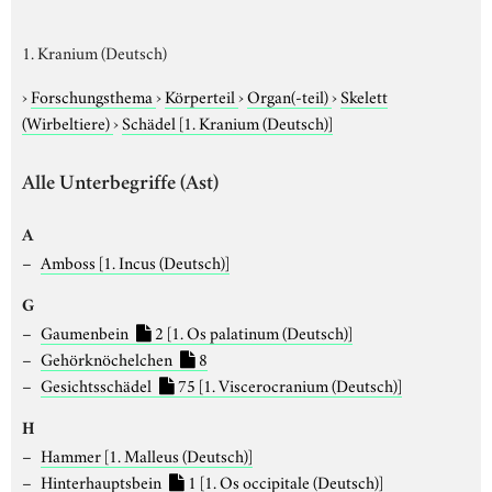
1. Kranium (Deutsch)
›
Forschungsthema
›
Körperteil
›
Organ(-teil)
›
Skelett
(Wirbeltiere)
›
Schädel
[1. Kranium (Deutsch)]
Alle Unterbegriffe (Ast)
A
Amboss
[1. Incus (Deutsch)]
G
Gaumenbein
2
[1. Os palatinum (Deutsch)]
Gehörknöchelchen
8
Gesichtsschädel
75
[1. Viscerocranium (Deutsch)]
H
Hammer
[1. Malleus (Deutsch)]
Hinterhauptsbein
1
[1. Os occipitale (Deutsch)]