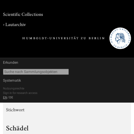
Scientific Collections
›
Lautarchiv
Erkunden
Systematik
Nutzungsrechte
Sign in for research access
EN
/
DE
Stichwort
Schädel