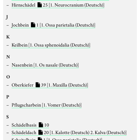
Hirnschädel
25
[1. Neurocranium (Deutsch)]
J
Jochbein
1
[1. Ossa parietalia (Deutsch)]
K
Keilbein
[1. Ossa sphenoidalia (Deutsch)]
N
Nasenbein
[1. Os nasale (Deutsch)]
O
Oberkiefer
39
[1. Maxilla (Deutsch)]
P
Pflugscharbein
[1. Vomer (Deutsch)]
S
Schädelbasis
10
Schädeldach
20
[1. Kalotte (Deutsch) 2. Kalva (Deutsch)]
Scheitelbein
1
[1. Ossa parietalia (Deutsch)]