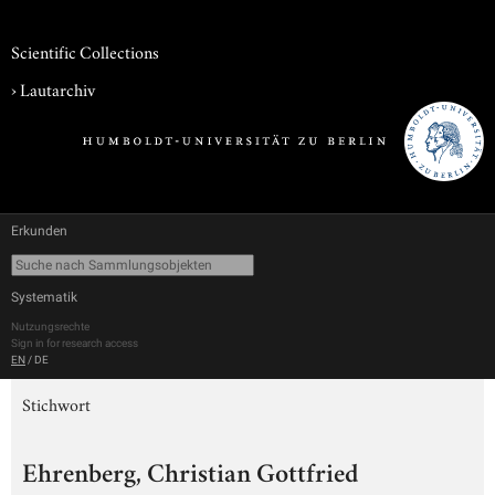
Scientific Collections
›
Lautarchiv
Erkunden
Systematik
Nutzungsrechte
Sign in for research access
EN
/
DE
Stichwort
Ehrenberg, Christian Gottfried