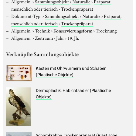
Allgemein:
›
Sammlungsobjekt
›
Naturalie
›
Präparat,
menschlich oder tierisch
›
Trockenpräparat
Dokument-Typ:
›
Sammlungsobjekt
›
Naturalie
›
Präparat,
menschlich oder tierisch
›
Trockenpräparat
Allgemein:
›
Technik
›
Konservierungsform
›
Trocknung
Allgemein:
›
Zeitraum
›
Jahr
›
19. Jh.
Verknüpfte Sammlungsobjekte
Kasten mit Ohrwürmern und Schaben
(Plastische Objekte)
Dermoplastik, Habichtsadler (Plastische
Objekte)
Schamkrabbe, Trockenpräparat (Plastische