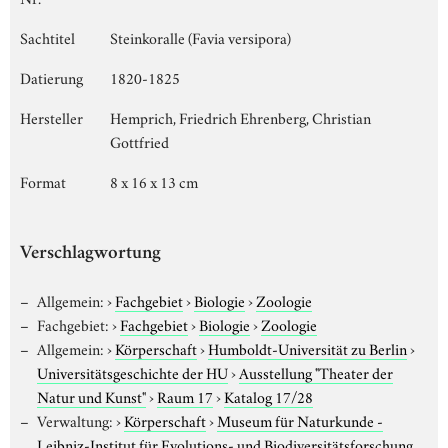
Sachtitel
Steinkoralle (Favia versipora)
Datierung
1820-1825
Hersteller
Hemprich, Friedrich Ehrenberg, Christian
Gottfried
Format
8 x 16 x 13 cm
Verschlagwortung
Allgemein:
›
Fachgebiet
›
Biologie
›
Zoologie
Fachgebiet:
›
Fachgebiet
›
Biologie
›
Zoologie
Allgemein:
›
Körperschaft
›
Humboldt-Universität zu Berlin
›
Universitätsgeschichte der HU
›
Ausstellung "Theater der
Natur und Kunst"
›
Raum 17
›
Katalog 17/28
Verwaltung:
›
Körperschaft
›
Museum für Naturkunde -
Leibniz-Institut für Evolutions- und Biodiversitätsforschung