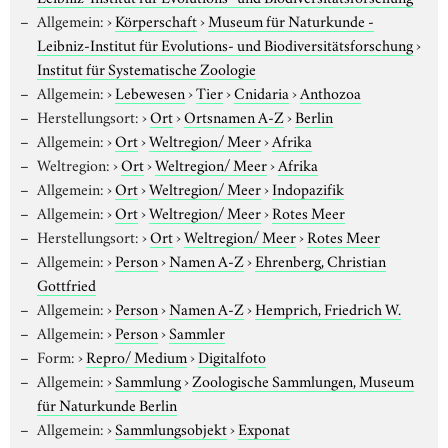
Allgemein:
›
Körperschaft
›
Museum für Naturkunde -
Leibniz-Institut für Evolutions- und Biodiversitätsforschung
›
Institut für Systematische Zoologie
Allgemein:
›
Lebewesen
›
Tier
›
Cnidaria
›
Anthozoa
Herstellungsort:
›
Ort
›
Ortsnamen A-Z
›
Berlin
Allgemein:
›
Ort
›
Weltregion/ Meer
›
Afrika
Weltregion:
›
Ort
›
Weltregion/ Meer
›
Afrika
Allgemein:
›
Ort
›
Weltregion/ Meer
›
Indopazifik
Allgemein:
›
Ort
›
Weltregion/ Meer
›
Rotes Meer
Herstellungsort:
›
Ort
›
Weltregion/ Meer
›
Rotes Meer
Allgemein:
›
Person
›
Namen A-Z
›
Ehrenberg, Christian
Gottfried
Allgemein:
›
Person
›
Namen A-Z
›
Hemprich, Friedrich W.
Allgemein:
›
Person
›
Sammler
Form:
›
Repro/ Medium
›
Digitalfoto
Allgemein:
›
Sammlung
›
Zoologische Sammlungen, Museum
für Naturkunde Berlin
Allgemein:
›
Sammlungsobjekt
›
Exponat