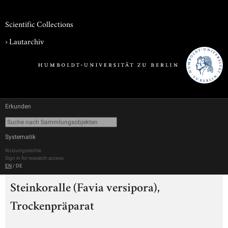
Scientific Collections
›
Lautarchiv
Erkunden
Systematik
Nutzungsrechte
Sign in for research access
EN
/
DE
Steinkoralle (Favia versipora),
Trockenpräparat