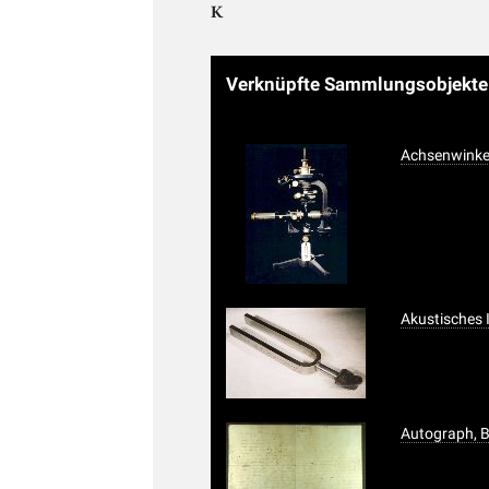
K
Verknüpfte Sammlungsobjekt
Achsenwinke
Akustisches 
Autograph, B