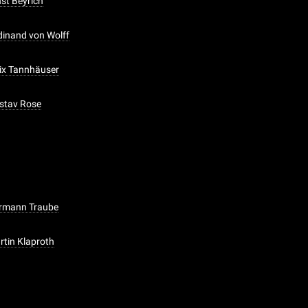
nst Beyrich
edinand von Wolff
lix Tannhäuser
ustav Rose
ermann Traube
rtin Klaproth