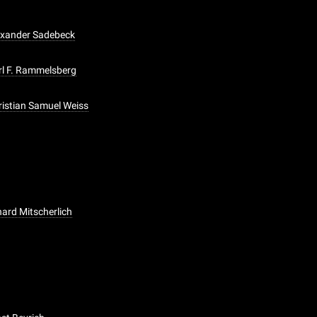
lexander Sadebeck
arl F. Rammelsberg
hristian Samuel Weiss
lhard Mitscherlich