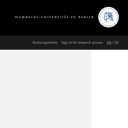
Nutzungsrechte
Sign in for research access
EN
/
DE