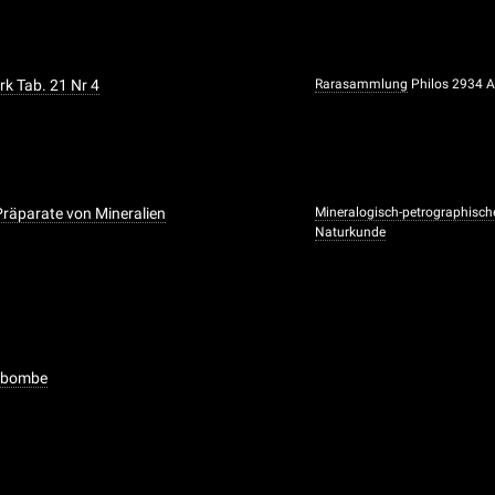
k Tab. 21 Nr 4
Rarasammlung
Philos 2934 
 Präparate von Mineralien
Mineralogisch-petrographis
Naturkunde
asbombe