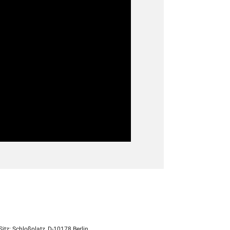
itz: Schloßplatz, D-10178 Berlin