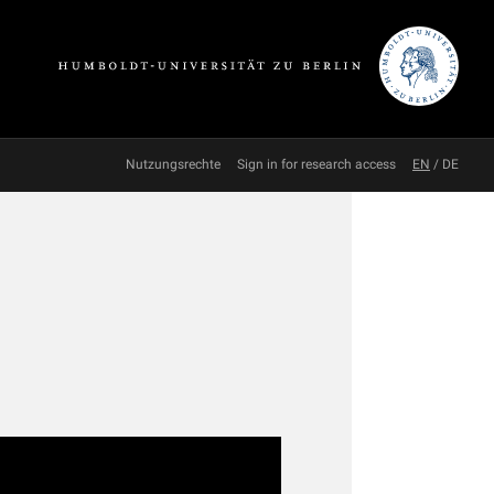
Nutzungsrechte
Sign in for research access
EN
/
DE