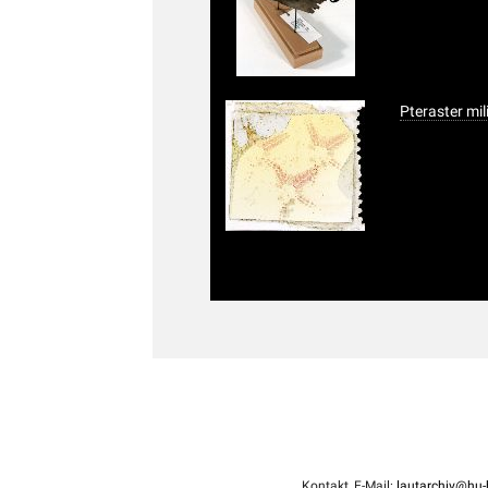
Pteraster mil
Kontakt, E-Mail:
lautarchiv@hu-b