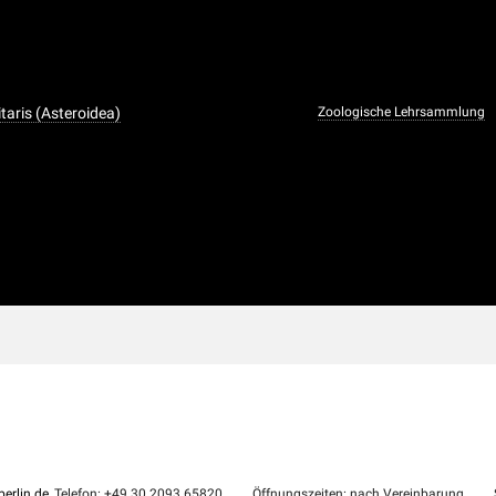
itaris (Asteroidea)
Zoologische Lehrsammlung
erlin.de
, Telefon: +49 30 2093 65820
Öffnungszeiten: nach Vereinbarung
S