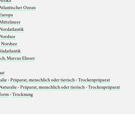
Atlantischer Ozean
Europa
Mittelmeer
Nordatlantik
Nordsee
›
Nordsee
Südatlantik
ch, Marcus Elieser
nat
alie
›
Präparat, menschlich oder tierisch
›
Trockenpräparat
Naturalie
›
Präparat, menschlich oder tierisch
›
Trockenpräparat
sform
›
Trocknung