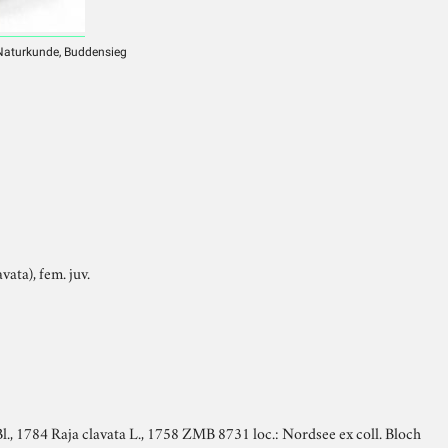
 Naturkunde, Buddensieg
ata), fem. juv.
Bl., 1784 Raja clavata L., 1758 ZMB 8731 loc.: Nordsee ex coll. Bloch