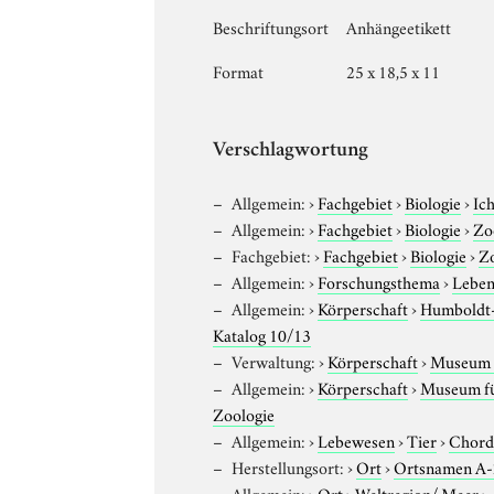
Beschriftungsort
Anhängeetikett
Format
25 x 18,5 x 11
Verschlagwortung
Allgemein:
›
Fachgebiet
›
Biologie
›
Ic
Allgemein:
›
Fachgebiet
›
Biologie
›
Zo
Fachgebiet:
›
Fachgebiet
›
Biologie
›
Z
Allgemein:
›
Forschungsthema
›
Leben
Allgemein:
›
Körperschaft
›
Humboldt-U
Katalog 10/13
Verwaltung:
›
Körperschaft
›
Museum f
Allgemein:
›
Körperschaft
›
Museum für
Zoologie
Allgemein:
›
Lebewesen
›
Tier
›
Chord
Herstellungsort:
›
Ort
›
Ortsnamen A
Allgemein:
›
Ort
›
Weltregion/ Meer
›