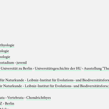
hthyologie
ologie
oologie
sstadium
›
juvenil
niversität zu Berlin
›
Universitätsgeschichte der HU
›
Ausstellung "Th
ür Naturkunde - Leibniz-Institut für Evolutions- und Biodiversitätsfo
 Naturkunde - Leibniz-Institut für Evolutions- und Biodiversitätsfors
ata
›
Vertebrata
›
Chondrichthyes
-Z
›
Berlin
Afrika