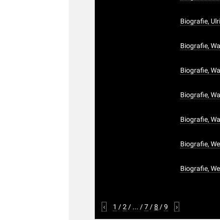
Biografie, Ul
Biografie, 
Biografie, Wa
Biografie, Wa
Biografie, Wa
Biografie, W
Biografie, W
‹
1
/
2
/
...
/
7
/
8
/
9
›