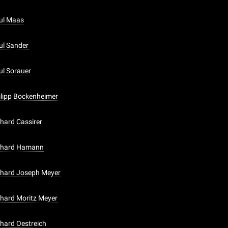
aul Maas
aul Sander
ul Sorauer
hilipp Bockenheimer
chard Cassirer
ichard Hamann
ichard Joseph Meyer
ichard Moritz Meyer
chard Oestreich