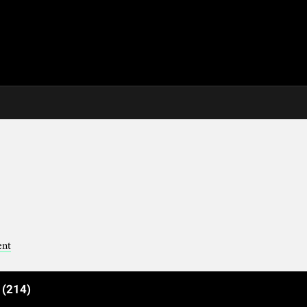
ent
e
(214)