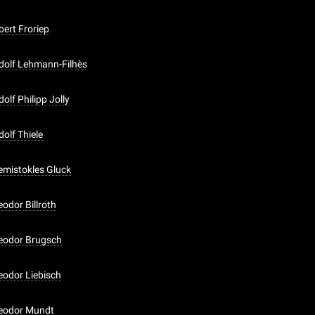
bert Froriep
udolf Lehmann-Filhès
dolf Philipp Jolly
dolf Thiele
hemistokles Gluck
eodor Billroth
heodor Brugsch
heodor Liebisch
heodor Mundt