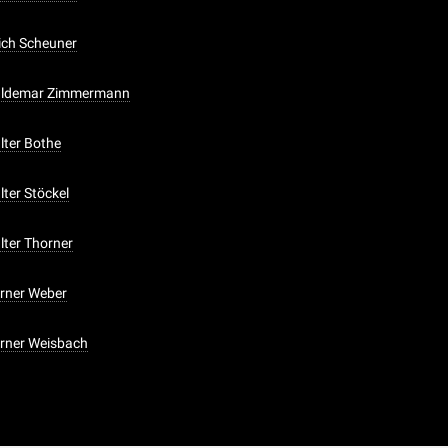
rich Scheuner
Waldemar Zimmermann
lter Bothe
lter Stöckel
lter Thorner
erner Weber
erner Weisbach