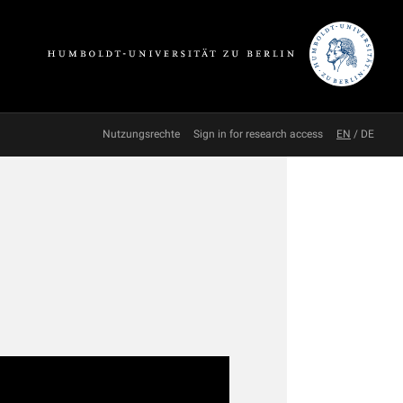
Nutzungsrechte
Sign in for research access
EN
/
DE