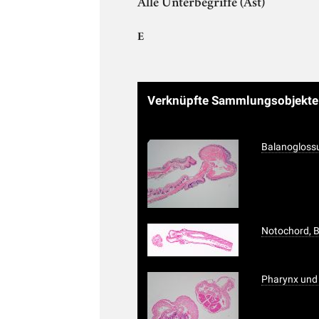
Alle Unterbegriffe (Ast)
E
Verknüpfte Sammlungsobjekt
Balanogloss
Notochord, 
Pharynx und