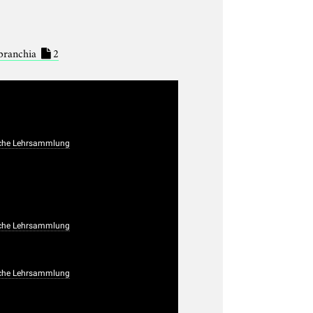
branchia
2
che Lehrsammlung
che Lehrsammlung
che Lehrsammlung