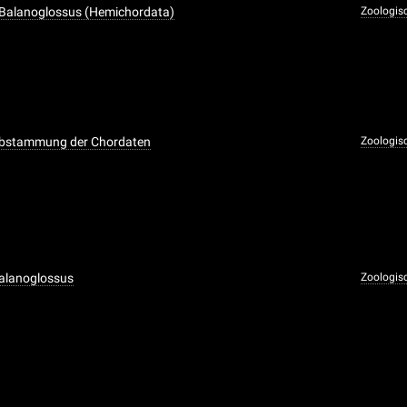
 Balanoglossus (Hemichordata)
Zoologis
Abstammung der Chordaten
Zoologis
Balanoglossus
Zoologis