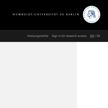
Nutzungsrechte
Sign in for research access
EN
/
DE