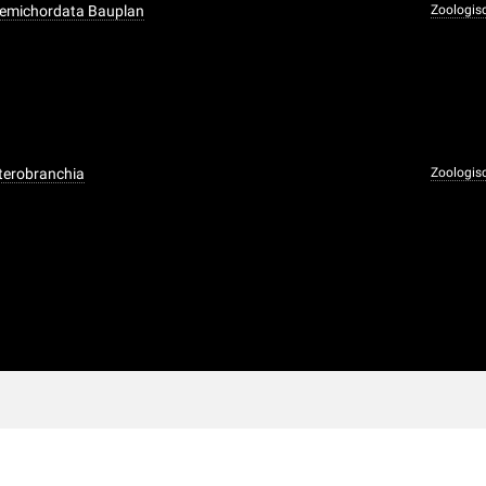
Hemichordata Bauplan
Zoologis
terobranchia
Zoologis