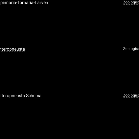
ipinnaria-Tornaria-Larven
Zoologis
Enteropneusta
Zoologis
Enteropneusta Schema
Zoologis