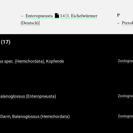
P
Enteropneusta
14
[1. Eichelwürmer
(Deutsch)]
Ptero
e
(17)
us spec. (Hemichordata), Kopfende
Zoologis
Balanoglossus (Enteropneusta)
Zoologis
 Darm, Balanoglossus (Hemichordata)
Zoologis