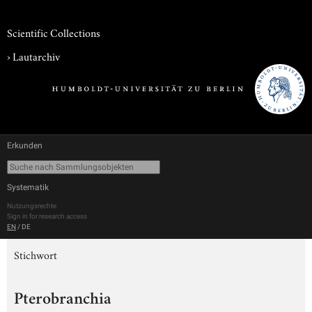
Scientific Collections
›
Lautarchiv
Erkunden
Systematik
Nutzungsrechte
Sign in for research access
EN
/
DE
Stichwort
Pterobranchia