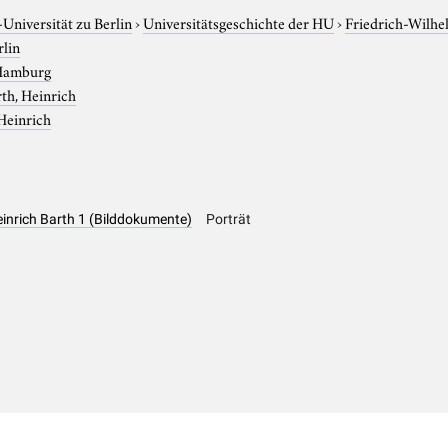
niversität zu Berlin
›
Universitätsgeschichte der HU
›
Friedrich-Wilhe
rlin
Hamburg
th, Heinrich
Heinrich
einrich Barth 1 (Bilddokumente)
Porträt