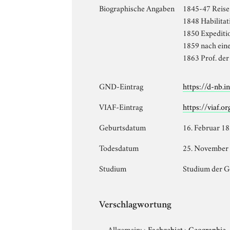
Biographische Angaben
1845-47 Reise
1848 Habilitat
1850 Expediti
1859 nach eine
1863 Prof. der
GND-Eintrag
https://d-nb.
VIAF-Eintrag
https://viaf.o
Geburtsdatum
16. Februar 1
Todesdatum
25. November
Studium
Studium der G
Verschlagwortung
Allgemein:
›
Fachgebiet
›
Geographie