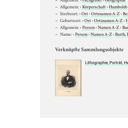
Allgemein:
›
Körperschaft
›
Humboldt-U
Sterbeort:
›
Ort
›
Ortsnamen A-Z
›
Be
Geburtsort:
›
Ort
›
Ortsnamen A-Z
›
Allgemein:
›
Person
›
Namen A-Z
›
Bar
Name:
›
Person
›
Namen A-Z
›
Barth, 
Verknüpfte Sammlungsobjekte
Lithographie, Porträt, H