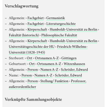
Verschlagwortung
Allgemein:
›
Fachgebiet
›
Germanistik
Allgemein:
›
Fachgebiet
›
Literaturgeschichte
Allgemein:
›
Körperschaft
›
Humboldt-Universität zu Berlin
›
Fakultät (historisch)
›
Philosophische Fakultät
Allgemein:
›
Körperschaft
›
Humboldt-Universität zu Berlin
›
Universitätsgeschichte der HU
›
Friedrich-Wilhelms-
Universität (1828-1945)
Sterbeort:
›
Ort
›
Ortsnamen A-Z
›
Göttingen
Geburtsort:
›
Ort
›
Ortsnamen A-Z
›
Witzenhausen
Allgemein:
›
Person
›
Namen A-Z
›
Schröder, Edward
Name:
›
Person
›
Namen A-Z
›
Schröder, Edward
Allgemein:
›
Person
›
Stellung/ Funktion
›
Professor,
außerordentlicher
Verknüpfte Sammlungsobjekte