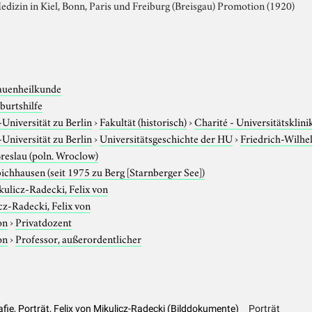
dizin in Kiel, Bonn, Paris und Freiburg (Breisgau) Promotion (1920)
auenheilkunde
burtshilfe
niversität zu Berlin
›
Fakultät (historisch)
›
Charité - Universitätsklin
niversität zu Berlin
›
Universitätsgeschichte der HU
›
Friedrich-Wilhe
reslau (poln. Wroclow)
bichhausen (seit 1975 zu Berg [Starnberger See])
ulicz-Radecki, Felix von
cz-Radecki, Felix von
on
›
Privatdozent
on
›
Professor, außerordentlicher
fie, Porträt, Felix von Mikulicz-Radecki (Bilddokumente)
Porträt