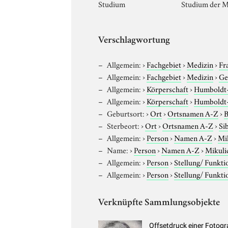
Studium
Studium der Me
Verschlagwortung
Allgemein:
›
Fachgebiet
›
Medizin
›
Fr
Allgemein:
›
Fachgebiet
›
Medizin
›
Ge
Allgemein:
›
Körperschaft
›
Humboldt-U
Allgemein:
›
Körperschaft
›
Humboldt-U
Geburtsort:
›
Ort
›
Ortsnamen A-Z
›
B
Sterbeort:
›
Ort
›
Ortsnamen A-Z
›
Si
Allgemein:
›
Person
›
Namen A-Z
›
Mik
Name:
›
Person
›
Namen A-Z
›
Mikuli
Allgemein:
›
Person
›
Stellung/ Funkti
Allgemein:
›
Person
›
Stellung/ Funkti
Verknüpfte Sammlungsobjekte
Offsetdruck einer Fotogra