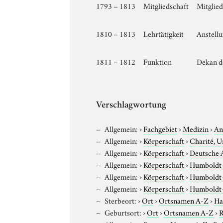
1793 – 1813
Mitgliedschaft
Mitglie
1810 – 1813
Lehrtätigkeit
Anstellu
1811 – 1812
Funktion
Dekan d
Verschlagwortung
Allgemein:
›
Fachgebiet
›
Medizin
›
An
Allgemein:
›
Körperschaft
›
Charité, U
Allgemein:
›
Körperschaft
›
Deutsche A
Allgemein:
›
Körperschaft
›
Humboldt-U
Allgemein:
›
Körperschaft
›
Humboldt-U
Allgemein:
›
Körperschaft
›
Humboldt-U
Sterbeort:
›
Ort
›
Ortsnamen A-Z
›
Hal
Geburtsort:
›
Ort
›
Ortsnamen A-Z
›
R