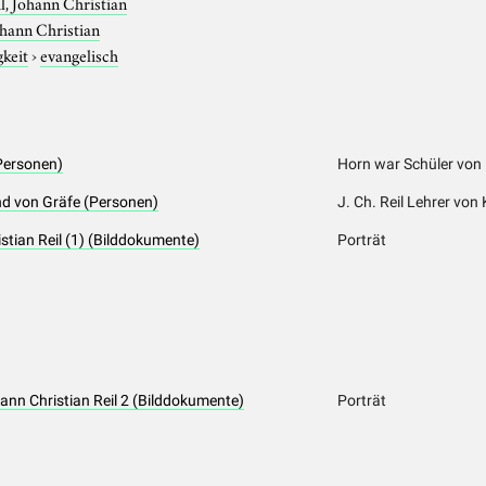
l, Johann Christian
ohann Christian
gkeit
›
evangelisch
(Personen)
Horn war Schüler von 
and von Gräfe (Personen)
J. Ch. Reil Lehrer von 
stian Reil (1) (Bilddokumente)
Porträt
hann Christian Reil 2 (Bilddokumente)
Porträt