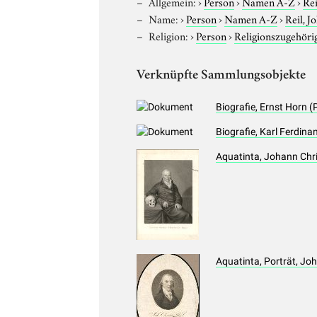
Allgemein:
›
Person
›
Namen A-Z
›
Rei
Name:
›
Person
›
Namen A-Z
›
Reil, J
Religion:
›
Person
›
Religionszugehöri
Verknüpfte Sammlungsobjekte
Biografie, Ernst Horn 
Biografie, Karl Ferdin
Aquatinta, Johann Chri
Aquatinta, Porträt, Jo