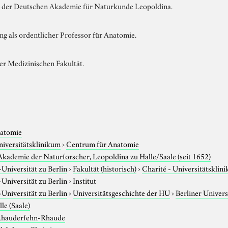
d der Deutschen Akademie für Naturkunde Leopoldina.
ng als ordentlicher Professor für Anatomie.
er Medizinischen Fakultät.
atomie
niversitätsklinikum
›
Centrum für Anatomie
kademie der Naturforscher, Leopoldina zu Halle/Saale (seit 1652)
niversität zu Berlin
›
Fakultät (historisch)
›
Charité - Universitätsklin
niversität zu Berlin
›
Institut
niversität zu Berlin
›
Universitätsgeschichte der HU
›
Berliner Univers
le (Saale)
hauderfehn-Rhaude