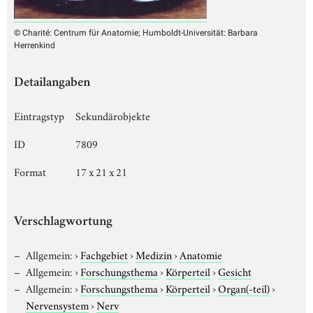
© Charité: Centrum für Anatomie; Humboldt-Universität: Barbara
Herrenkind
Detailangaben
Eintragstyp
Sekundärobjekte
ID
7809
Format
17 x 21 x 21
Verschlagwortung
Allgemein:
›
Fachgebiet
›
Medizin
›
Anatomie
Allgemein:
›
Forschungsthema
›
Körperteil
›
Gesicht
Allgemein:
›
Forschungsthema
›
Körperteil
›
Organ(-teil)
›
Nervensystem
›
Nerv