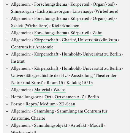
Allgemein:
›
Forschungsthema
›
Körperteil
›
Organ(-teil)
›
Sinnesorgan
›
Lichtsinnesorgan
›
Linsenauge (Wirbeltiere)
Allgemein:
›
Forschungsthema
›
Körperteil
›
Organ(-teil)
›
Skelett (Wirbeltiere)
›
Kieferknochen
Allgemein:
›
Forschungsthema
›
Körperteil
›
Zahn
Allgemein:
›
Körperschaft
›
Charité, Universitätsklinikum
›
Centrum für Anatomie
Allgemein:
›
Körperschaft
›
Humboldt-Universität zu Berlin
›
Institut
Allgemein:
›
Körperschaft
›
Humboldt-Universität zu Berlin
›
Universitätsgeschichte der HU
›
Ausstellung "Theater der
Natur und Kunst"
›
Raum 15
›
Katalog 15/13
Allgemein:
›
Material
›
Wachs
Herstellungsort:
›
Ort
›
Ortsnamen A-Z
›
Berlin
Form:
›
Repro/ Medium
›
2D-Scan
Allgemein:
›
Sammlung
›
Sammlung am Centrum für
Anatomie, Charité
Allgemein:
›
Sammlungsobjekt
›
Artefakt
›
Modell
›
Wachsmodell