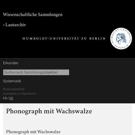
Wissenschaftliche Sammlungen
›
Lautarchiv
Erkunden
Systematik
Nutzungsrechte
Anmelden zur Recherche
EN
/
DE
Phonograph mit Wachswalze
Phonograph mit Wachswalze