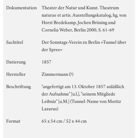
Dokumentation
Theater der Natur und Kunst. Theatrum
naturae et artis. Ausstellungskatalog, hg. von
Horst Bredekamp, Jochen Brüning und
Cornelia Weber, Berlin 2000, S. 61-69
Sachtitel
Der Sonntags-Verein zu Berlin »Tunnel über
der Spree«
Datierung
1857
Hersteller
Zimmermann (?)
Beschriftung
"angefertigt am 13. Oktober 1857 anläßlich
der Aufnahme" [u.l.], "seinem Mitgliede
Leibniz" [u.M.] (Tunnel-Name von Moritz
Lazarus)
Format
65 x 54 cm / 52 x 44 cm