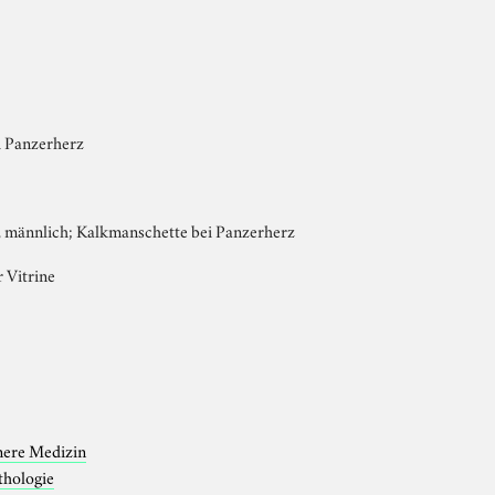
i Panzerherz
, männlich; Kalkmanschette bei Panzerherz
r Vitrine
nere Medizin
thologie