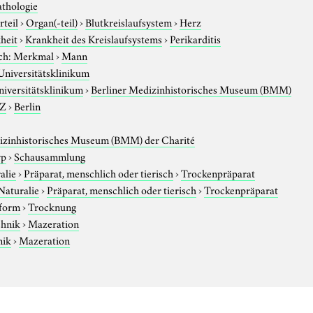
athologie
rteil
›
Organ(-teil)
›
Blutkreislaufsystem
›
Herz
heit
›
Krankheit des Kreislaufsystems
›
Perikarditis
ch: Merkmal
›
Mann
Universitätsklinikum
niversitätsklinikum
›
Berliner Medizinhistorisches Museum (BMM)
-Z
›
Berlin
izinhistorisches Museum (BMM) der Charité
yp
›
Schausammlung
alie
›
Präparat, menschlich oder tierisch
›
Trockenpräparat
Naturalie
›
Präparat, menschlich oder tierisch
›
Trockenpräparat
sform
›
Trocknung
chnik
›
Mazeration
nik
›
Mazeration