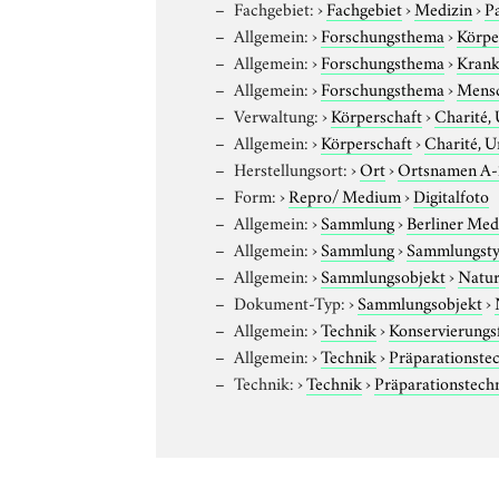
Fachgebiet:
›
Fachgebiet
›
Medizin
›
P
Allgemein:
›
Forschungsthema
›
Körpe
Allgemein:
›
Forschungsthema
›
Krank
Allgemein:
›
Forschungsthema
›
Mens
Verwaltung:
›
Körperschaft
›
Charité, 
Allgemein:
›
Körperschaft
›
Charité, U
Herstellungsort:
›
Ort
›
Ortsnamen A
Form:
›
Repro/ Medium
›
Digitalfoto
Allgemein:
›
Sammlung
›
Berliner Med
Allgemein:
›
Sammlung
›
Sammlungst
Allgemein:
›
Sammlungsobjekt
›
Natur
Dokument-Typ:
›
Sammlungsobjekt
›
Allgemein:
›
Technik
›
Konservierung
Allgemein:
›
Technik
›
Präparationste
Technik:
›
Technik
›
Präparationstech