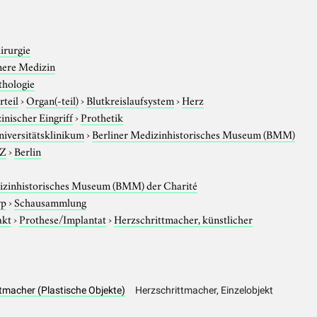
irurgie
nere Medizin
thologie
rteil
›
Organ(-teil)
›
Blutkreislaufsystem
›
Herz
inischer Eingriff
›
Prothetik
niversitätsklinikum
›
Berliner Medizinhistorisches Museum (BMM)
-Z
›
Berlin
izinhistorisches Museum (BMM) der Charité
yp
›
Schausammlung
akt
›
Prothese/Implantat
›
Herzschrittmacher, künstlicher
ttmacher (Plastische Objekte)
Herzschrittmacher, Einzelobjekt