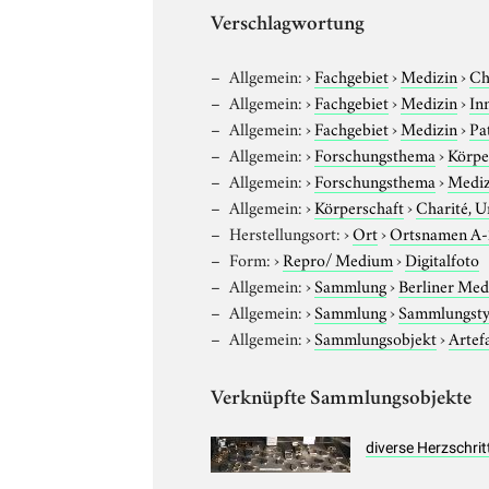
Verschlagwortung
Allgemein:
›
Fachgebiet
›
Medizin
›
Ch
Allgemein:
›
Fachgebiet
›
Medizin
›
In
Allgemein:
›
Fachgebiet
›
Medizin
›
Pa
Allgemein:
›
Forschungsthema
›
Körpe
Allgemein:
›
Forschungsthema
›
Mediz
Allgemein:
›
Körperschaft
›
Charité, U
Herstellungsort:
›
Ort
›
Ortsnamen A
Form:
›
Repro/ Medium
›
Digitalfoto
Allgemein:
›
Sammlung
›
Berliner Med
Allgemein:
›
Sammlung
›
Sammlungst
Allgemein:
›
Sammlungsobjekt
›
Artef
Verknüpfte Sammlungsobjekte
diverse Herzschri