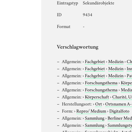
Eintragstyp
Sekundärobjekte
ID
9434
Format
-
Verschlagwortung
Allgemein:
›
Fachgebiet
›
Medizin
›
Ch
Allgemein:
›
Fachgebiet
›
Medizin
›
In
Allgemein:
›
Fachgebiet
›
Medizin
›
Pa
Allgemein:
›
Forschungsthema
›
Körpe
Allgemein:
›
Forschungsthema
›
Mediz
Allgemein:
›
Körperschaft
›
Charité, U
Herstellungsort:
›
Ort
›
Ortsnamen A
Form:
›
Repro/ Medium
›
Digitalfoto
Allgemein:
›
Sammlung
›
Berliner Med
Allgemein:
›
Sammlung
›
Sammlungst
Allgemein:
›
Sammlungsobjekt
›
Artef