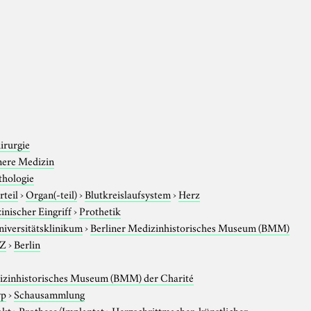
irurgie
nere Medizin
thologie
rteil
›
Organ(-teil)
›
Blutkreislaufsystem
›
Herz
inischer Eingriff
›
Prothetik
niversitätsklinikum
›
Berliner Medizinhistorisches Museum (BMM)
-Z
›
Berlin
izinhistorisches Museum (BMM) der Charité
yp
›
Schausammlung
akt
›
Prothese/Implantat
›
Herzschrittmacher, künstlicher