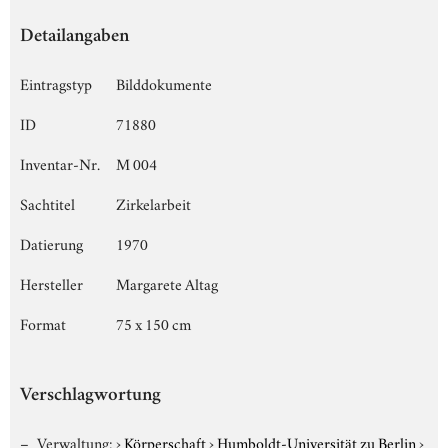
Detailangaben
Eintragstyp
Bilddokumente
ID
71880
Inventar-Nr.
M 004
Sachtitel
Zirkelarbeit
Datierung
1970
Hersteller
Margarete Altag
Format
75 x 150 cm
Verschlagwortung
Verwaltung:
›
Körperschaft
›
Humboldt-Universität zu Berlin
›