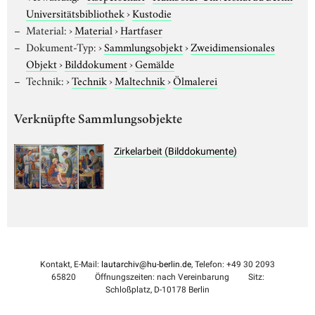
Universitätsbibliothek
›
Kustodie
Material:
›
Material
›
Hartfaser
Dokument-Typ:
›
Sammlungsobjekt
›
Zweidimensionales
Objekt
›
Bilddokument
›
Gemälde
Technik:
›
Technik
›
Maltechnik
›
Ölmalerei
Verknüpfte Sammlungsobjekte
Zirkelarbeit (Bilddokumente)
Kontakt, E-Mail:
lautarchiv@hu-berlin.de
, Telefon: +49 30 2093
65820
Öffnungszeiten: nach Vereinbarung
Sitz:
Schloßplatz, D-10178 Berlin