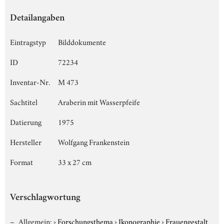
Detailangaben
Eintragstyp
Bilddokumente
ID
72234
Inventar-Nr.
M 473
Sachtitel
Araberin mit Wasserpfeife
Datierung
1975
Hersteller
Wolfgang Frankenstein
Format
33 x 27 cm
Verschlagwortung
Allgemein:
›
Forschungsthema
›
Ikonographie
›
Frauengestalt