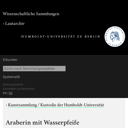
Wissenschaftliche Sammlungen
›
Lautarchiv
Erkunden
Systematik
Nutzungsrechte
Anmelden zur Recherche
EN
/
DE
›
Kunstsammlung / Kustodie der Humboldt-Universität
Araberin mit Wasserpfeife