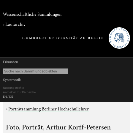
Wissenschaftliche Sammlungen
›
Lautarchiv
Erkunden
Systematik
Nutzungsrechte
Anmelden zur Recherche
EN
/
DE
›
Porträtsammlung Berliner Hochschullehrer
Foto, Porträt, Arthur Korff-Petersen