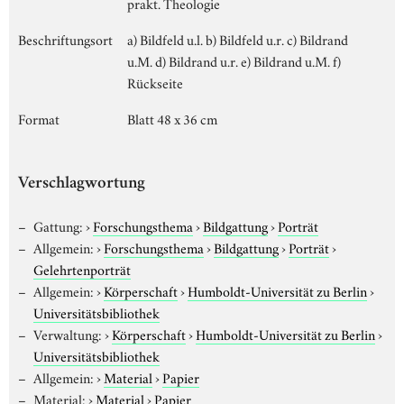
prakt. Theologie
Beschriftungsort
a) Bildfeld u.l. b) Bildfeld u.r. c) Bildrand
u.M. d) Bildrand u.r. e) Bildrand u.M. f)
Rückseite
Format
Blatt 48 x 36 cm
Verschlagwortung
Gattung:
›
Forschungsthema
›
Bildgattung
›
Porträt
Allgemein:
›
Forschungsthema
›
Bildgattung
›
Porträt
›
Gelehrtenporträt
Allgemein:
›
Körperschaft
›
Humboldt-Universität zu Berlin
›
Universitätsbibliothek
Verwaltung:
›
Körperschaft
›
Humboldt-Universität zu Berlin
›
Universitätsbibliothek
Allgemein:
›
Material
›
Papier
Material:
›
Material
›
Papier