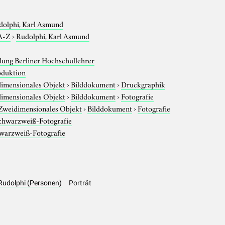
dolphi, Karl Asmund
A-Z
›
Rudolphi, Karl Asmund
ung Berliner Hochschullehrer
duktion
imensionales Objekt
›
Bilddokument
›
Druckgraphik
imensionales Objekt
›
Bilddokument
›
Fotografie
Zweidimensionales Objekt
›
Bilddokument
›
Fotografie
chwarzweiß-Fotografie
warzweiß-Fotografie
 Rudolphi (Personen)
Porträt