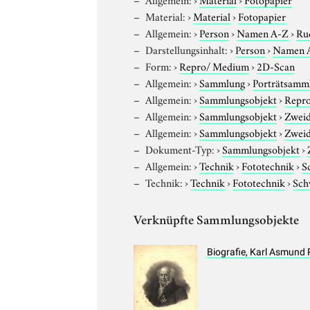
Material:
›
Material
›
Fotopapier
Allgemein:
›
Person
›
Namen A-Z
›
Ru
Darstellungsinhalt:
›
Person
›
Namen 
Form:
›
Repro/ Medium
›
2D-Scan
Allgemein:
›
Sammlung
›
Porträtsamml
Allgemein:
›
Sammlungsobjekt
›
Repro
Allgemein:
›
Sammlungsobjekt
›
Zweid
Allgemein:
›
Sammlungsobjekt
›
Zweid
Dokument-Typ:
›
Sammlungsobjekt
›
Allgemein:
›
Technik
›
Fototechnik
›
S
Technik:
›
Technik
›
Fototechnik
›
Sch
Verknüpfte Sammlungsobjekte
Biografie, Karl Asmund