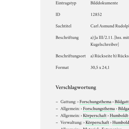
Eintragstyp
Bilddokumente
ID
12852
Sachtitel
Carl Asmund Rudolp
Beschriftung
a) Ja III/2.11. [hss. 
Kugelschreiber]
Beschriftungsort
a) Rückseite b) Rücks
Format
30,5 x 24,1
Verschlagwortung
Gattung:
›
Forschungsthema
›
Bildgat
Allgemein:
›
Forschungsthema
›
Bildg
Allgemein:
›
Körperschaft
›
Humboldt-U
Verwaltung:
›
Körperschaft
›
Humboldt
Allgemein:
›
Material
›
Fotopapier