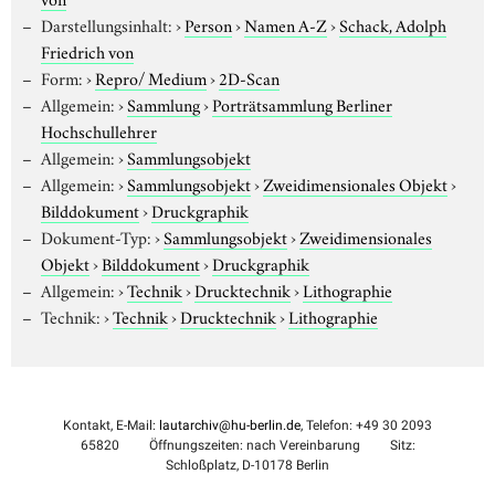
Darstellungsinhalt:
›
Person
›
Namen A-Z
›
Schack, Adolph
Friedrich von
Form:
›
Repro/ Medium
›
2D-Scan
Allgemein:
›
Sammlung
›
Porträtsammlung Berliner
Hochschullehrer
Allgemein:
›
Sammlungsobjekt
Allgemein:
›
Sammlungsobjekt
›
Zweidimensionales Objekt
›
Bilddokument
›
Druckgraphik
Dokument-Typ:
›
Sammlungsobjekt
›
Zweidimensionales
Objekt
›
Bilddokument
›
Druckgraphik
Allgemein:
›
Technik
›
Drucktechnik
›
Lithographie
Technik:
›
Technik
›
Drucktechnik
›
Lithographie
Kontakt, E-Mail:
lautarchiv@hu-berlin.de
, Telefon: +49 30 2093
65820
Öffnungszeiten: nach Vereinbarung
Sitz:
Schloßplatz, D-10178 Berlin