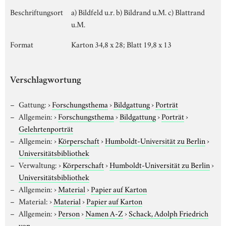
Beschriftungsort
a) Bildfeld u.r. b) Bildrand u.M. c) Blattrand
u.M.
Format
Karton 34,8 x 28; Blatt 19,8 x 13
Verschlagwortung
Gattung:
›
Forschungsthema
›
Bildgattung
›
Porträt
Allgemein:
›
Forschungsthema
›
Bildgattung
›
Porträt
›
Gelehrtenporträt
Allgemein:
›
Körperschaft
›
Humboldt-Universität zu Berlin
›
Universitätsbibliothek
Verwaltung:
›
Körperschaft
›
Humboldt-Universität zu Berlin
›
Universitätsbibliothek
Allgemein:
›
Material
›
Papier auf Karton
Material:
›
Material
›
Papier auf Karton
Allgemein:
›
Person
›
Namen A-Z
›
Schack, Adolph Friedrich
von