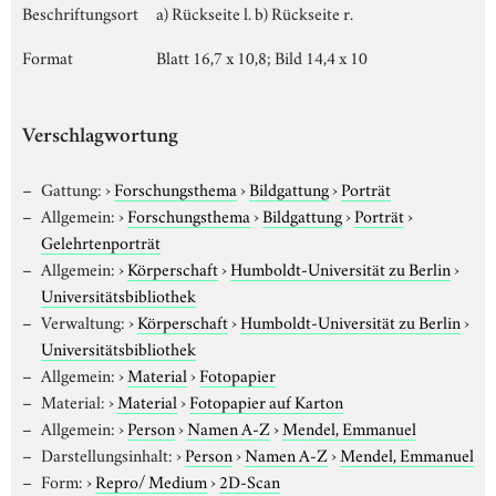
Beschriftungsort
a) Rückseite l. b) Rückseite r.
Format
Blatt 16,7 x 10,8; Bild 14,4 x 10
Verschlagwortung
Gattung:
›
Forschungsthema
›
Bildgattung
›
Porträt
Allgemein:
›
Forschungsthema
›
Bildgattung
›
Porträt
›
Gelehrtenporträt
Allgemein:
›
Körperschaft
›
Humboldt-Universität zu Berlin
›
Universitätsbibliothek
Verwaltung:
›
Körperschaft
›
Humboldt-Universität zu Berlin
›
Universitätsbibliothek
Allgemein:
›
Material
›
Fotopapier
Material:
›
Material
›
Fotopapier auf Karton
Allgemein:
›
Person
›
Namen A-Z
›
Mendel, Emmanuel
Darstellungsinhalt:
›
Person
›
Namen A-Z
›
Mendel, Emmanuel
Form:
›
Repro/ Medium
›
2D-Scan