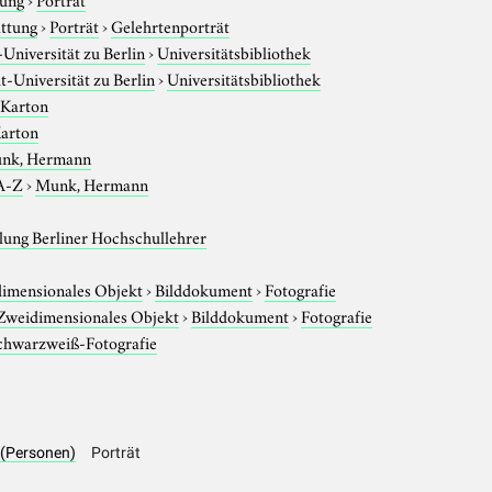
attung
›
Porträt
›
Gelehrtenporträt
niversität zu Berlin
›
Universitätsbibliothek
-Universität zu Berlin
›
Universitätsbibliothek
 Karton
Karton
nk, Hermann
A-Z
›
Munk, Hermann
ung Berliner Hochschullehrer
imensionales Objekt
›
Bilddokument
›
Fotografie
Zweidimensionales Objekt
›
Bilddokument
›
Fotografie
chwarzweiß-Fotografie
 (Personen)
Porträt