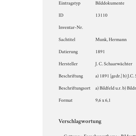
Eintragstyp
Bilddokumente
ID
13110
Inventar-Nr.
Sachtitel
Munk, Hermann
Datierung
1891
Hersteller
J. C. Schaarwächter
Beschriftung
a) 1891 [gedr.] b) J.C
Beschriftungsort
a) Bildfeld u.r. b) Bi
Format
9,6 x 6,1
Verschlagwortung
Gattung:
›
Forschungsthema
›
Bildgat