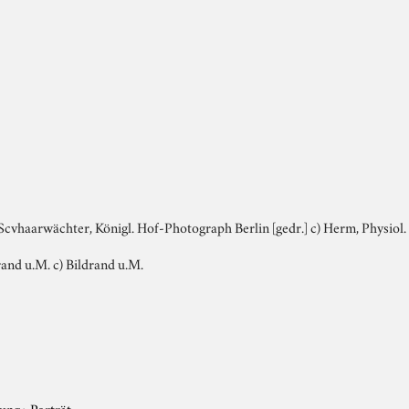
. Scvhaarwächter, Königl. Hof-Photograph Berlin [gedr.] c) Herm, Physiol. 
ldrand u.M. c) Bildrand u.M.
tung
›
Porträt