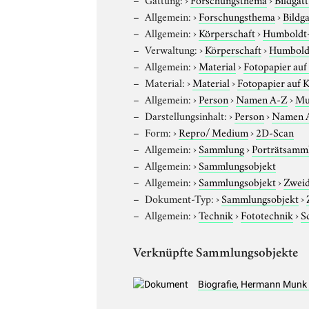
Allgemein:
›
Forschungsthema
›
Bildg
Allgemein:
›
Körperschaft
›
Humboldt-U
Verwaltung:
›
Körperschaft
›
Humboldt
Allgemein:
›
Material
›
Fotopapier auf
Material:
›
Material
›
Fotopapier auf 
Allgemein:
›
Person
›
Namen A-Z
›
Mu
Darstellungsinhalt:
›
Person
›
Namen 
Form:
›
Repro/ Medium
›
2D-Scan
Allgemein:
›
Sammlung
›
Porträtsamml
Allgemein:
›
Sammlungsobjekt
Allgemein:
›
Sammlungsobjekt
›
Zweid
Dokument-Typ:
›
Sammlungsobjekt
›
Allgemein:
›
Technik
›
Fototechnik
›
S
Verknüpfte Sammlungsobjekte
Biografie, Hermann Munk