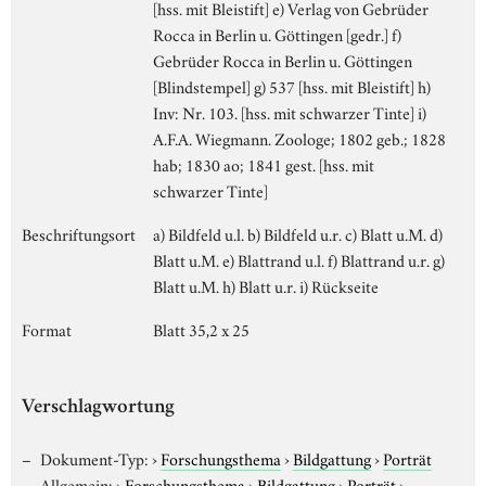
[hss. mit Bleistift] e) Verlag von Gebrüder
Rocca in Berlin u. Göttingen [gedr.] f)
Gebrüder Rocca in Berlin u. Göttingen
[Blindstempel] g) 537 [hss. mit Bleistift] h)
Inv: Nr. 103. [hss. mit schwarzer Tinte] i)
A.F.A. Wiegmann. Zoologe; 1802 geb.; 1828
hab; 1830 ao; 1841 gest. [hss. mit
schwarzer Tinte]
Beschriftungsort
a) Bildfeld u.l. b) Bildfeld u.r. c) Blatt u.M. d)
Blatt u.M. e) Blattrand u.l. f) Blattrand u.r. g)
Blatt u.M. h) Blatt u.r. i) Rückseite
Format
Blatt 35,2 x 25
Verschlagwortung
Dokument-Typ:
›
Forschungsthema
›
Bildgattung
›
Porträt
Allgemein:
›
Forschungsthema
›
Bildgattung
›
Porträt
›