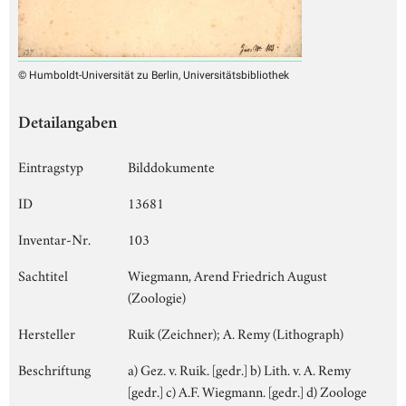
© Humboldt-Universität zu Berlin, Universitätsbibliothek
Detailangaben
Eintragstyp
Bilddokumente
ID
13681
Inventar-Nr.
103
Sachtitel
Wiegmann, Arend Friedrich August
(Zoologie)
Hersteller
Ruik (Zeichner); A. Remy (Lithograph)
Beschriftung
a) Gez. v. Ruik. [gedr.] b) Lith. v. A. Remy
[gedr.] c) A.F. Wiegmann. [gedr.] d) Zoologe