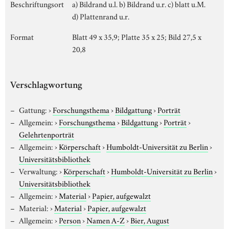
Beschriftungsort
a) Bildrand u.l. b) Bildrand u.r. c) blatt u.M.
d) Plattenrand u.r.
Format
Blatt 49 x 35,9; Platte 35 x 25; Bild 27,5 x
20,8
Verschlagwortung
Gattung:
›
Forschungsthema
›
Bildgattung
›
Porträt
Allgemein:
›
Forschungsthema
›
Bildgattung
›
Porträt
›
Gelehrtenporträt
Allgemein:
›
Körperschaft
›
Humboldt-Universität zu Berlin
›
Universitätsbibliothek
Verwaltung:
›
Körperschaft
›
Humboldt-Universität zu Berlin
›
Universitätsbibliothek
Allgemein:
›
Material
›
Papier, aufgewalzt
Material:
›
Material
›
Papier, aufgewalzt
Allgemein:
›
Person
›
Namen A-Z
›
Bier, August