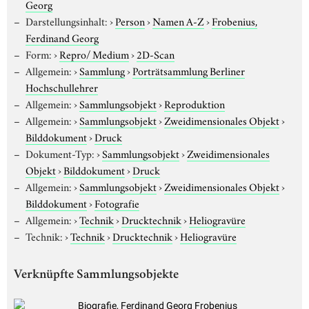
Georg
Darstellungsinhalt:
›
Person
›
Namen A-Z
›
Frobenius,
Ferdinand Georg
Form:
›
Repro/ Medium
›
2D-Scan
Allgemein:
›
Sammlung
›
Porträtsammlung Berliner
Hochschullehrer
Allgemein:
›
Sammlungsobjekt
›
Reproduktion
Allgemein:
›
Sammlungsobjekt
›
Zweidimensionales Objekt
›
Bilddokument
›
Druck
Dokument-Typ:
›
Sammlungsobjekt
›
Zweidimensionales
Objekt
›
Bilddokument
›
Druck
Allgemein:
›
Sammlungsobjekt
›
Zweidimensionales Objekt
›
Bilddokument
›
Fotografie
Allgemein:
›
Technik
›
Drucktechnik
›
Heliogravüre
Technik:
›
Technik
›
Drucktechnik
›
Heliogravüre
Verknüpfte Sammlungsobjekte
Biografie, Ferdinand Georg Frobenius