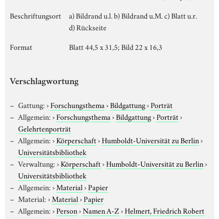
Beschriftungsort
a) Bildrand u.l. b) Bildrand u.M. c) Blatt u.r.
d) Rückseite
Format
Blatt 44,5 x 31,5; Bild 22 x 16,3
Verschlagwortung
Gattung:
›
Forschungsthema
›
Bildgattung
›
Porträt
Allgemein:
›
Forschungsthema
›
Bildgattung
›
Porträt
›
Gelehrtenporträt
Allgemein:
›
Körperschaft
›
Humboldt-Universität zu Berlin
›
Universitätsbibliothek
Verwaltung:
›
Körperschaft
›
Humboldt-Universität zu Berlin
›
Universitätsbibliothek
Allgemein:
›
Material
›
Papier
Material:
›
Material
›
Papier
Allgemein:
›
Person
›
Namen A-Z
›
Helmert, Friedrich Robert