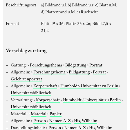
Beschriftungsort
a) Bildrand u.l. b) Bildrand u.r. c) Blatt u.M.
d) Plattenrand u.M. e) Rückseite
Format
Blatt 49 x 36; Platte 35 x 26; Bild 27,5 x
21,2
Verschlagwortung
Gattung:
›
Forschungsthema
›
Bildgattung
›
Porträt
Allgemein:
›
Forschungsthema
›
Bildgattung
›
Porträt
›
Gelehrtenporträt
Allgemein:
›
Körperschaft
›
Humboldt-Universität zu Berlin
›
Universitätsbibliothek
Verwaltung:
›
Körperschaft
›
Humboldt-Universität zu Berlin
›
Universitätsbibliothek
Material:
›
Material
›
Papier
Allgemein:
›
Person
›
Namen A-Z
›
His, Wilhelm
Darstellungsinhalt:
›
Person
›
Namen A-Z
›
His, Wilhelm