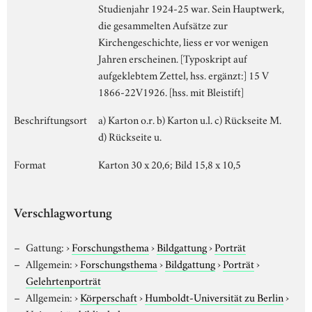
Studienjahr 1924-25 war. Sein Hauptwerk,
die gesammelten Aufsätze zur
Kirchengeschichte, liess er vor wenigen
Jahren erscheinen. [Typoskript auf
aufgeklebtem Zettel, hss. ergänzt:] 15 V
1866-22V1926. [hss. mit Bleistift]
Beschriftungsort
a) Karton o.r. b) Karton u.l. c) Rückseite M.
d) Rückseite u.
Format
Karton 30 x 20,6; Bild 15,8 x 10,5
Verschlagwortung
Gattung:
›
Forschungsthema
›
Bildgattung
›
Porträt
Allgemein:
›
Forschungsthema
›
Bildgattung
›
Porträt
›
Gelehrtenporträt
Allgemein:
›
Körperschaft
›
Humboldt-Universität zu Berlin
›