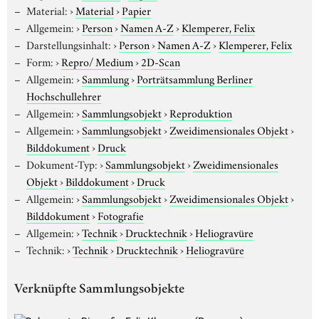
Material:
›
Material
›
Papier
Allgemein:
›
Person
›
Namen A-Z
›
Klemperer, Felix
Darstellungsinhalt:
›
Person
›
Namen A-Z
›
Klemperer, Felix
Form:
›
Repro/ Medium
›
2D-Scan
Allgemein:
›
Sammlung
›
Porträtsammlung Berliner
Hochschullehrer
Allgemein:
›
Sammlungsobjekt
›
Reproduktion
Allgemein:
›
Sammlungsobjekt
›
Zweidimensionales Objekt
›
Bilddokument
›
Druck
Dokument-Typ:
›
Sammlungsobjekt
›
Zweidimensionales
Objekt
›
Bilddokument
›
Druck
Allgemein:
›
Sammlungsobjekt
›
Zweidimensionales Objekt
›
Bilddokument
›
Fotografie
Allgemein:
›
Technik
›
Drucktechnik
›
Heliogravüre
Technik:
›
Technik
›
Drucktechnik
›
Heliogravüre
Verknüpfte Sammlungsobjekte