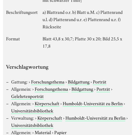
Beschriftungsort
a) Blattrand o.r. b) Blatt u.M. c) Plattenrand
u.l. d) Plattenrand u.r. e) Plattenrand u.r. f)
Rückseite
Format
Blatt 43,8 x 30,7; Platte 30 x 20; Bild 25,5 x
17,8
Verschlagwortung
Gattung:
›
Forschungsthema
›
Bildgattung
›
Porträt
Allgemein:
›
Forschungsthema
›
Bildgattung
›
Porträt
›
Gelehrtenporträt
Allgemein:
›
Körperschaft
›
Humboldt-Universität zu Berlin
›
Universitätsbibliothek
Verwaltung:
›
Körperschaft
›
Humboldt-Universität zu Berlin
›
Universitätsbibliothek
Allgemein:
›
Material
›
Papier