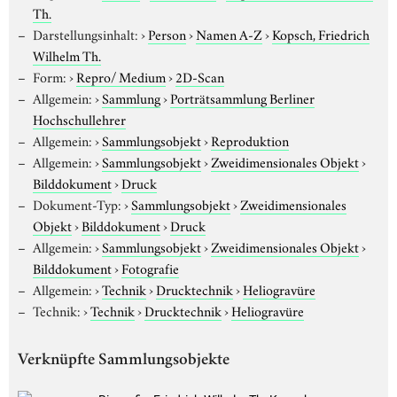
Th.
Darstellungsinhalt:
›
Person
›
Namen A-Z
›
Kopsch, Friedrich
Wilhelm Th.
Form:
›
Repro/ Medium
›
2D-Scan
Allgemein:
›
Sammlung
›
Porträtsammlung Berliner
Hochschullehrer
Allgemein:
›
Sammlungsobjekt
›
Reproduktion
Allgemein:
›
Sammlungsobjekt
›
Zweidimensionales Objekt
›
Bilddokument
›
Druck
Dokument-Typ:
›
Sammlungsobjekt
›
Zweidimensionales
Objekt
›
Bilddokument
›
Druck
Allgemein:
›
Sammlungsobjekt
›
Zweidimensionales Objekt
›
Bilddokument
›
Fotografie
Allgemein:
›
Technik
›
Drucktechnik
›
Heliogravüre
Technik:
›
Technik
›
Drucktechnik
›
Heliogravüre
Verknüpfte Sammlungsobjekte