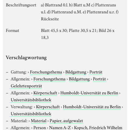
Beschriftungsort
a) Blattrand 0.l. b) Blatt u.M c) Plattenrans
u.l. d) Plattenrand u.M. e) Plattenrand u.r. f)
Rückseite
Format
Blatt 45,5 x 30; Platte 30,5 x 21; Bild 26 x
18,3
Verschlagwortung
Gattung:
›
Forschungsthema
›
Bildgattung
›
Porträt
Allgemein:
›
Forschungsthema
›
Bildgattung
›
Porträt
›
Gelehrtenporträt
Allgemein:
›
Körperschaft
›
Humboldt-Universität zu Berlin
›
Universitätsbibliothek
Verwaltung:
›
Körperschaft
›
Humboldt-Universität zu Berlin
›
Universitätsbibliothek
Material:
›
Material
›
Papier, aufgewalzt
Allgemein:
›
Person
›
Namen A-Z
›
Kopsch, Friedrich Wilhelm