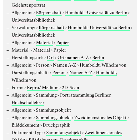
Gelehrtenporträt
Allgemein:
›
Körperschaft
›
Humboldt-Universität zu Berlin
›
Universitätsbibliothek
Verwaltung:
›
Körperschaft
›
Humboldt-Universität zu Berlin
›
Universitätsbibliothek
Allgemein:
›
Material
›
Papier
Material:
›
Material
›
Papier
Herstellungsort:
›
Ort
›
Ortsnamen A-Z
›
Berlin
Allgemein:
›
Person
›
Namen A-Z
›
Humboldt, Wilhelm von
Darstellungsinhalt:
›
Person
›
Namen A-Z
›
Humboldt,
Wilhelm von
Form:
›
Repro/ Medium
›
2D-Scan
Allgemein:
›
Sammlung
›
Porträtsammlung Berliner
Hochschullehrer
Allgemein:
›
Sammlungsobjekt
Allgemein:
›
Sammlungsobjekt
›
Zweidimensionales Objekt
›
Bilddokument
›
Druckgraphik
Dokument-Typ:
›
Sammlungsobjekt
›
Zweidimensionales
Objekt
›
Bilddokument
›
Druckgraphik