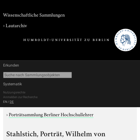
Wissenschaftliche Sammlungen
›
Lautarchiv
Erkunden
Systematik
Nutzungsrechte
Anmelden zur Recherche
EN
/
DE
›
Porträtsammlung Berliner Hochschullehrer
Stahlstich, Porträt, Wilhelm von