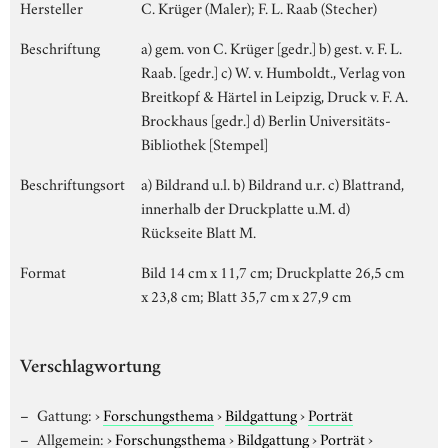
Hersteller
C. Krüger (Maler); F. L. Raab (Stecher)
Beschriftung
a) gem. von C. Krüger [gedr.] b) gest. v. F. L.
Raab. [gedr.] c) W. v. Humboldt., Verlag von
Breitkopf & Härtel in Leipzig, Druck v. F. A.
Brockhaus [gedr.] d) Berlin Universitäts-
Bibliothek [Stempel]
Beschriftungsort
a) Bildrand u.l. b) Bildrand u.r. c) Blattrand,
innerhalb der Druckplatte u.M. d)
Rückseite Blatt M.
Format
Bild 14 cm x 11,7 cm; Druckplatte 26,5 cm
x 23,8 cm; Blatt 35,7 cm x 27,9 cm
Verschlagwortung
Gattung:
›
Forschungsthema
›
Bildgattung
›
Porträt
Allgemein:
›
Forschungsthema
›
Bildgattung
›
Porträt
›