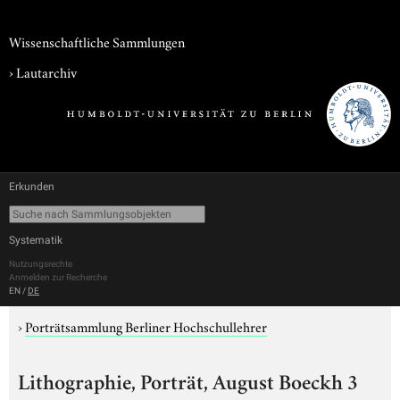
Wissenschaftliche Sammlungen
›
Lautarchiv
Erkunden
Systematik
Nutzungsrechte
Anmelden zur Recherche
EN
/
DE
›
Porträtsammlung Berliner Hochschullehrer
Lithographie, Porträt, August Boeckh 3