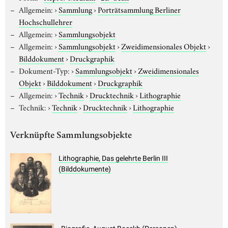
Allgemein:
›
Sammlung
›
Porträtsammlung Berliner
Hochschullehrer
Allgemein:
›
Sammlungsobjekt
Allgemein:
›
Sammlungsobjekt
›
Zweidimensionales Objekt
›
Bilddokument
›
Druckgraphik
Dokument-Typ:
›
Sammlungsobjekt
›
Zweidimensionales
Objekt
›
Bilddokument
›
Druckgraphik
Allgemein:
›
Technik
›
Drucktechnik
›
Lithographie
Technik:
›
Technik
›
Drucktechnik
›
Lithographie
Verknüpfte Sammlungsobjekte
Lithographie, Das gelehrte Berlin III
(Bilddokumente)