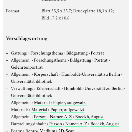
Format
Blatt 35,5 x 25,7; Druckplatte 18,3 x 12;
Bild 17,2 x 10,8
Verschlagwortung
Gattung:
›
Forschungsthema
›
Bildgattung
›
Porträt
Allgemein:
›
Forschungsthema
›
Bildgattung
›
Porträt
›
Gelehrtenporträt
Allgemein:
›
Körperschaft
›
Humboldt-Universität zu Berlin
›
Universitätsbibliothek
Verwaltung:
›
Körperschaft
›
Humboldt-Universität zu Berlin
›
Universitätsbibliothek
Allgemein:
›
Material
›
Papier, aufgewalzt
Material:
›
Material
›
Papier, aufgewalzt
Allgemein:
›
Person
›
Namen A-Z
›
Boeckh, August
Darstellungsinhalt:
›
Person
›
Namen A-Z
›
Boeckh, August
Form:
›
Repro/ Medium
›
2D-Scan