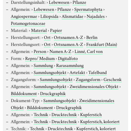
Darstellungsinhalt:
›
Lebewesen
›
Pflanze
Allgemein:
›
Lebewesen
›
Pflanze
›
Spermatophyta
›
Angiospermae
›
Liliopsida
›
Alismatidae
›
Najadales
›
Potamogetonaceae
Material:
›
Material
›
Papier
Herstellungsort:
›
Ort
›
Ortsnamen A-Z
›
Berlin
Herstellungsort:
›
Ort
›
Ortsnamen A-Z
›
Frankfurt (Main)
Allgemein:
›
Person
›
Namen A-Z
›
Linné, Carl von
Form:
›
Repro/ Medium
›
Digitalfoto
Allgemein:
›
Sammlung
›
Rarasammlung
Allgemein:
›
Sammlungsobjekt
›
Artefakt
›
Tafelband
Zugangsform:
›
Sammlungsobjekt
›
Zugangsform
›
Geschenk
Allgemein:
›
Sammlungsobjekt
›
Zweidimensionales Objekt
›
Bilddokument
›
Druckgraphik
Dokument-Typ:
›
Sammlungsobjekt
›
Zweidimensionales
Objekt
›
Bilddokument
›
Druckgraphik
Allgemein:
›
Technik
›
Drucktechnik
›
Kupferstich
Allgemein:
›
Technik
›
Drucktechnik
›
Kupferstich, koloriert
Technik:
›
Technik
›
Drucktechnik
›
Kupferstich, koloriert