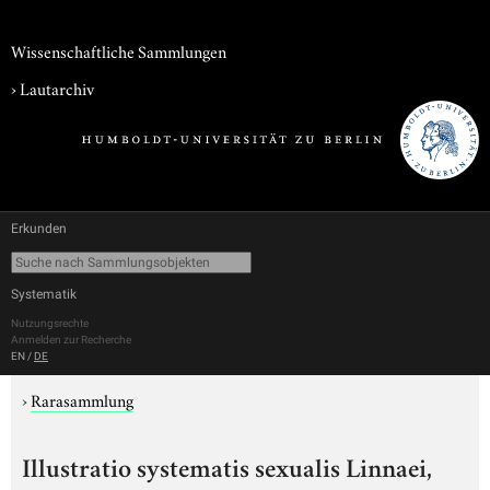
Wissenschaftliche Sammlungen
›
Lautarchiv
Erkunden
Systematik
Nutzungsrechte
Anmelden zur Recherche
EN
/
DE
›
Rarasammlung
Illustratio systematis sexualis Linnaei,