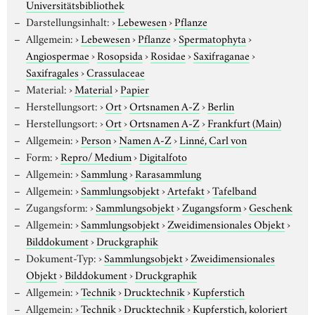
Universitätsbibliothek
Darstellungsinhalt:
›
Lebewesen
›
Pflanze
Allgemein:
›
Lebewesen
›
Pflanze
›
Spermatophyta
›
Angiospermae
›
Rosopsida
›
Rosidae
›
Saxifraganae
›
Saxifragales
›
Crassulaceae
Material:
›
Material
›
Papier
Herstellungsort:
›
Ort
›
Ortsnamen A-Z
›
Berlin
Herstellungsort:
›
Ort
›
Ortsnamen A-Z
›
Frankfurt (Main)
Allgemein:
›
Person
›
Namen A-Z
›
Linné, Carl von
Form:
›
Repro/ Medium
›
Digitalfoto
Allgemein:
›
Sammlung
›
Rarasammlung
Allgemein:
›
Sammlungsobjekt
›
Artefakt
›
Tafelband
Zugangsform:
›
Sammlungsobjekt
›
Zugangsform
›
Geschenk
Allgemein:
›
Sammlungsobjekt
›
Zweidimensionales Objekt
›
Bilddokument
›
Druckgraphik
Dokument-Typ:
›
Sammlungsobjekt
›
Zweidimensionales
Objekt
›
Bilddokument
›
Druckgraphik
Allgemein:
›
Technik
›
Drucktechnik
›
Kupferstich
Allgemein:
›
Technik
›
Drucktechnik
›
Kupferstich, koloriert