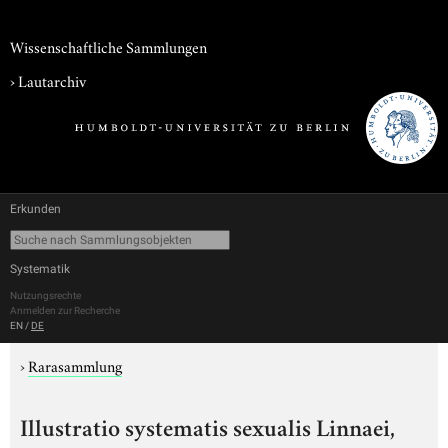
Wissenschaftliche Sammlungen
›
Lautarchiv
Erkunden
Systematik
Nutzungsrechte
Anmelden zur Recherche
EN
/
DE
›
Rarasammlung
Illustratio systematis sexualis Linnaei,