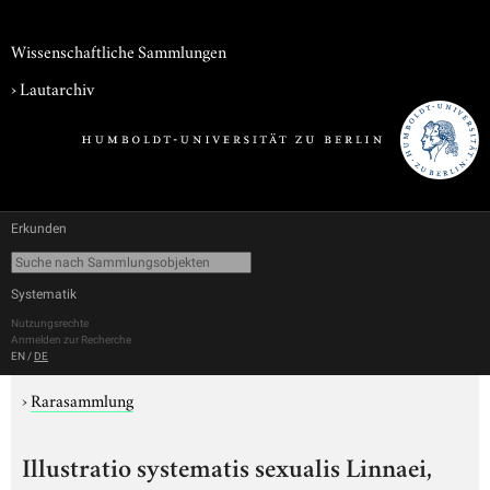
Wissenschaftliche Sammlungen
›
Lautarchiv
Erkunden
Systematik
Nutzungsrechte
Anmelden zur Recherche
EN
/
DE
›
Rarasammlung
Illustratio systematis sexualis Linnaei,