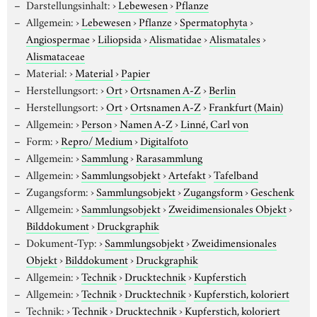
Darstellungsinhalt:
›
Lebewesen
›
Pflanze
Allgemein:
›
Lebewesen
›
Pflanze
›
Spermatophyta
›
Angiospermae
›
Liliopsida
›
Alismatidae
›
Alismatales
›
Alismataceae
Material:
›
Material
›
Papier
Herstellungsort:
›
Ort
›
Ortsnamen A-Z
›
Berlin
Herstellungsort:
›
Ort
›
Ortsnamen A-Z
›
Frankfurt (Main)
Allgemein:
›
Person
›
Namen A-Z
›
Linné, Carl von
Form:
›
Repro/ Medium
›
Digitalfoto
Allgemein:
›
Sammlung
›
Rarasammlung
Allgemein:
›
Sammlungsobjekt
›
Artefakt
›
Tafelband
Zugangsform:
›
Sammlungsobjekt
›
Zugangsform
›
Geschenk
Allgemein:
›
Sammlungsobjekt
›
Zweidimensionales Objekt
›
Bilddokument
›
Druckgraphik
Dokument-Typ:
›
Sammlungsobjekt
›
Zweidimensionales
Objekt
›
Bilddokument
›
Druckgraphik
Allgemein:
›
Technik
›
Drucktechnik
›
Kupferstich
Allgemein:
›
Technik
›
Drucktechnik
›
Kupferstich, koloriert
Technik:
›
Technik
›
Drucktechnik
›
Kupferstich, koloriert