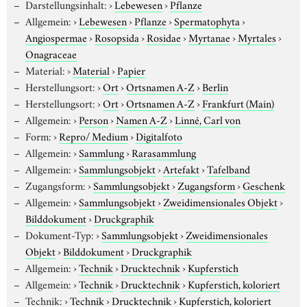
Darstellungsinhalt:
›
Lebewesen
›
Pflanze
Allgemein:
›
Lebewesen
›
Pflanze
›
Spermatophyta
›
Angiospermae
›
Rosopsida
›
Rosidae
›
Myrtanae
›
Myrtales
›
Onagraceae
Material:
›
Material
›
Papier
Herstellungsort:
›
Ort
›
Ortsnamen A-Z
›
Berlin
Herstellungsort:
›
Ort
›
Ortsnamen A-Z
›
Frankfurt (Main)
Allgemein:
›
Person
›
Namen A-Z
›
Linné, Carl von
Form:
›
Repro/ Medium
›
Digitalfoto
Allgemein:
›
Sammlung
›
Rarasammlung
Allgemein:
›
Sammlungsobjekt
›
Artefakt
›
Tafelband
Zugangsform:
›
Sammlungsobjekt
›
Zugangsform
›
Geschenk
Allgemein:
›
Sammlungsobjekt
›
Zweidimensionales Objekt
›
Bilddokument
›
Druckgraphik
Dokument-Typ:
›
Sammlungsobjekt
›
Zweidimensionales
Objekt
›
Bilddokument
›
Druckgraphik
Allgemein:
›
Technik
›
Drucktechnik
›
Kupferstich
Allgemein:
›
Technik
›
Drucktechnik
›
Kupferstich, koloriert
Technik:
›
Technik
›
Drucktechnik
›
Kupferstich, koloriert