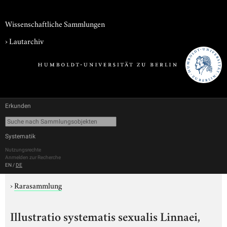
Wissenschaftliche Sammlungen
›
Lautarchiv
Erkunden
Systematik
Nutzungsrechte
Anmelden zur Recherche
EN
/
DE
›
Rarasammlung
Illustratio systematis sexualis Linnaei,