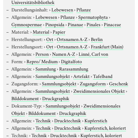
Universitätsbibliothek
Darstellungsinhalt:
›
Lebewesen
›
Pflanze
Allgemein:
›
Lebewesen
›
Pflanze
›
Spermatophyta
›
Gymnospermae
›
Pinopsida
›
Pinanae
›
Pinales
›
Pinaceae
Material:
›
Material
›
Papier
Herstellungsort:
›
Ort
›
Ortsnamen A-Z
›
Berlin
Herstellungsort:
›
Ort
›
Ortsnamen A-Z
›
Frankfurt (Main)
Allgemein:
›
Person
›
Namen A-Z
›
Linné, Carl von
Form:
›
Repro/ Medium
›
Digitalfoto
Allgemein:
›
Sammlung
›
Rarasammlung
Allgemein:
›
Sammlungsobjekt
›
Artefakt
›
Tafelband
Zugangsform:
›
Sammlungsobjekt
›
Zugangsform
›
Geschenk
Allgemein:
›
Sammlungsobjekt
›
Zweidimensionales Objekt
›
Bilddokument
›
Druckgraphik
Dokument-Typ:
›
Sammlungsobjekt
›
Zweidimensionales
Objekt
›
Bilddokument
›
Druckgraphik
Allgemein:
›
Technik
›
Drucktechnik
›
Kupferstich
Allgemein:
›
Technik
›
Drucktechnik
›
Kupferstich, koloriert
Technik:
›
Technik
›
Drucktechnik
›
Kupferstich, koloriert